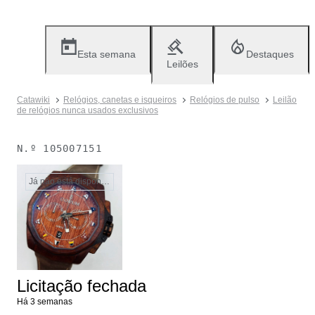
Esta semana
Destaques
Leilões
Catawiki
Relógios, canetas e isqueiros
Relógios de pulso
Leilão
de relógios nunca usados exclusivos
N.º
105007151
Já não está disponível
Licitação fechada
Há 3 semanas