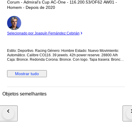
Corum - Admiral’s Cup AC-One - 116.200.53/OF62 AW01 -
Homem - Depois de 2020
Especialista
Selecionado por Joaquín Fernández Cebrián
Estilo: Deportivo. Racing Género: Hombre Estado: Nuevo Movimiento:
Automático. Calibre CO116. 39 jewels. 42h power reserve. 28800 A/h
Caja: Bronce. Redonda Corona: Bronce. Con logo. Tapa trasera: Bronce.
Con cristal. Con inscripciones. Roscada. Esfera: Marrón. De madera. 2
subesferas. Calendario a las 6. Manecillas luminiscentes. Segundero
central. Cristal: Zafiro esférico antirreflectante Correa: Piel marrón. Cierre:
Mostrar tudo
Titanio con PVD negro. Con logo. Con pulsadores. Deployante de
mariposa. Dimensiones: Diámetro (sin corona): 44 mm. Altura con asas:
50.7 mm. Grueso: 14.3 mm. Anchura entre asas: 22.5 mm. Anchura cierre:
19.5 mm. Peso: 165 gr Resistencia al agua: 10 Atm. Caja original de
Objetos semelhantes
madera. Documentación completa Precio de tarifa (PVP): 14000€