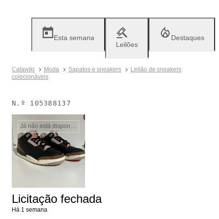
Esta semana
Destaques
Leilões
Catawiki
Moda
Sapatos e sneakers
Leilão de sneakers
colecionáveis
N.º
105388137
Já não está disponível
Licitação fechada
Há 1 semana