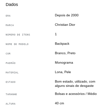
por isso nossa equipe só precisa selecionar bons
Dados
produtos para você
Traduzido pelo Google Tradutor
Depois de 2000
ERA
Christian Dior
MARCA
1
NÚMERO DE ITENS
Backpack
NOME DO MODELO
Branco, Preto
COR
Monograma
PADRÃO
Lona, Pele
MATERIAL
Bom estado, utilizado, com
ESTADO
alguns sinais de desgaste
Bolsas e acessórios / Médio
TAMANHO
40 cm
ALTURA