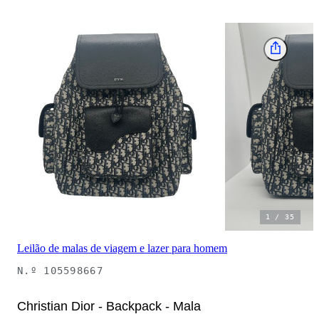
1
/
35
Leilão de malas de viagem e lazer para homem
N.º
105598667
Christian Dior - Backpack - Mala