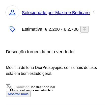
Selecionado por Maxime Betticare
Especialista
Estimativa
€ 2.200
-
€ 2.700
Descrição fornecida pelo vendedor
Mochila de lona DiorPresbyopic, com sinais de uso,
está em bom estado geral.
Traduzido
Mostrar original
Mais sobre o vendedor
Mostrar mais
Com 20 anos de experiência em moda de luxo,
insistimos que bons produtos têm valor patrimonial,