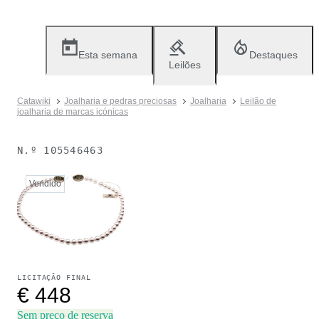
Esta semana
Destaques
Leilões
Catawiki
Joalharia e pedras preciosas
Joalharia
Leilão de
joalharia de marcas icónicas
N.º
105546463
Vendido
LICITAÇÃO FINAL
€ 448
Sem preço de reserva