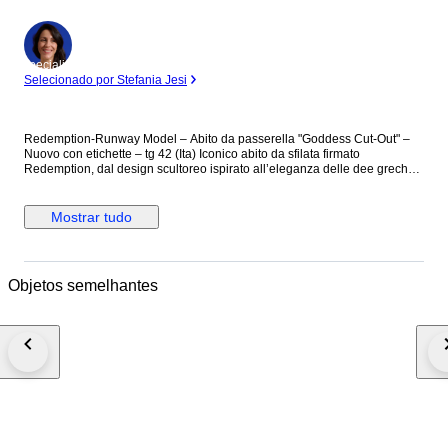
Especialista
Selecionado por Stefania Jesi
Redemption-Runway Model – Abito da passerella "Goddess Cut-Out" –
Nuovo con etichette – tg 42 (Ita) Iconico abito da sfilata firmato
Redemption, dal design scultoreo ispirato all’eleganza delle dee greche.
Realizzato in morbidissimo jersey satin 100% viscosa, questo vestito è
caratterizzato da drappeggi strategici, scollo profondo e dettagli cut-out
che scolpiscono il corpo con sensualità. Il gioco di incroci e il taglio
Mostrar tudo
asimmetrico dell’orlo creano movimento e leggerezza. Un capo Runway
della collezione “The Summer of Love”, presentato durante la sfilata
Redemption come simbolo di femminilità potente e contemporanea, con
un forte messaggio di sostenibilità alla base della collezione. Perfetto per
Objetos semelhantes
eventi serali, cerimonie o shooting editoriali. Si abbina idealmente a
stivali alti per un look da passerella o sandali minimal per una versione
più elegante. Dettagli tecnici: Colore: Bianco latte Taglia: IT 42 (EU 38 /
FR 38 / M). Misure: Seno 88, Vita 82 (la vita cade bassa, come si vede
nelle foto), Fianchi morbidi. Composizione: 100% Viscosa Finitura: Jersey
satinato lucido Condizioni: Nuovo con etichetta Made in Italy Retail price:
€1395