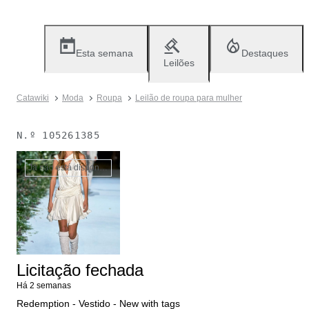
Esta semana
Destaques
Leilões
Catawiki
Moda
Roupa
Leilão de roupa para mulher
N.º
105261385
Já não está disponível
Licitação fechada
Há 2 semanas
Redemption - Vestido - New with tags