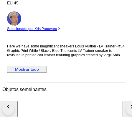
EU 45
Especialista
Selecionado por Kris Panavara
Here we have some magnificent sneakers Louis Vuitton - LV Trainer - #54
Graphic Print White / Black / Blue The iconic LV Trainer sneaker is
revisited in printed calf leather featuring graphics created by Virgil Abloh
Size 10 or 45 EU - Also fits 45.5 EU Used with visible signs of wear, but
still in wearable condition 6.5/10 Authentication link:
https://legitapp.com/cert/8484249059364055 Includes Original box
Mostrar tudo
Shipped Carefully Any Taxes/Customs duties are at the buyer's expense
Objetos semelhantes