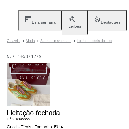
Esta semana
Destaques
Leilões
Catawiki
Moda
Sapatos e sneakers
Leilão de ténis de luxo
N.º
105321729
Já não está disponível
Licitação fechada
Há 2 semanas
Gucci - Ténis - Tamanho: EU 41