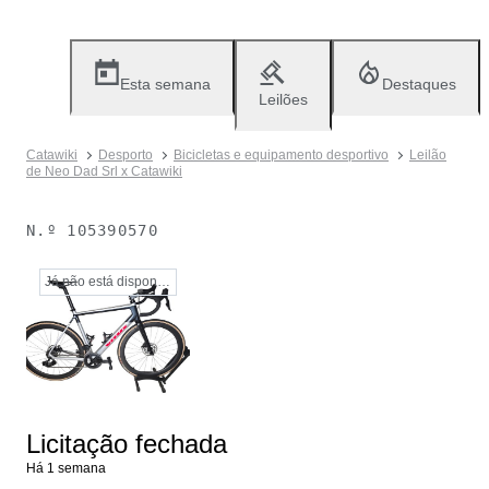
Esta semana
Destaques
Leilões
Catawiki
Desporto
Bicicletas e equipamento desportivo
Leilão
de Neo Dad Srl x Catawiki
N.º
105390570
Já não está disponível
Licitação fechada
Há 1 semana