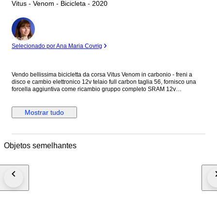
Vitus - Venom - Bicicleta - 2020
Especialista
Selecionado por Ana Maria Covrig
Vendo bellissima bicicletta da corsa Vitus Venom in carbonio - freni a
disco e cambio elettronico 12v telaio full carbon taglia 56, fornisco una
forcella aggiuntiva come ricambio gruppo completo SRAM 12v
elettronico, munito di caricatore cerchi da 28" in carbonio a profilo alto
freni a disco idraulici SRAM tubo sella in carbonio sella con struttura in
carbonio pipa in carbonio manubrio aero in carbonio pedali Garmin con
Mostrar tudo
misuratore inclusi 2 portaborraccia inclusi bicicletta molto bella, tenuta in
ottime condizioni, pronta per essere utilizzata In caso di spedizione la
bicicletta verrà smontata parzialmente (cerchi, pedali, sella e tubo sella
ed eventuali altri componenti) per riuscire a preservare al meglio la bici
Objetos semelhantes
stessa durante la spedizione oltre che ridurre l'impatto volumetrico in fase
di spedizione. nota bene: La spedizione è gratuita nonostante i costi per
spedire una bicicletta a livello internazionale siano molto elevati (
considera anche questo nella tua offerta) Che vinca il migliore !