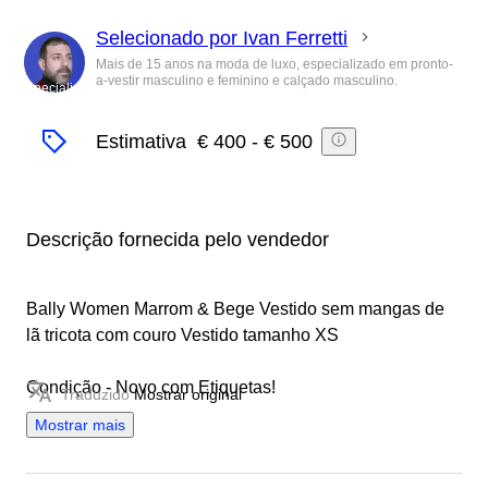
Selecionado por Ivan Ferretti
Mais de 15 anos na moda de luxo, especializado em pronto-
a-vestir masculino e feminino e calçado masculino.
Especialista
Estimativa
€ 400
-
€ 500
Descrição fornecida pelo vendedor
Bally Women Marrom & Bege Vestido sem mangas de
lã tricota com couro Vestido tamanho XS
Condição - Novo com Etiquetas!
Traduzido
Mostrar original
Mostrar mais
100% autêntico!