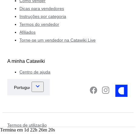
Como vender
Dicas para vendedores
Instruções por categoria
Termos do vendedor
Afiliados
Torne-se um vendedor na Catawiki Live
A minha Catawiki
Centro de ajuda
Termos de utilização
Termina em
1
d
22
h
26
m
20
s
Política de privacidade e proteção de dados