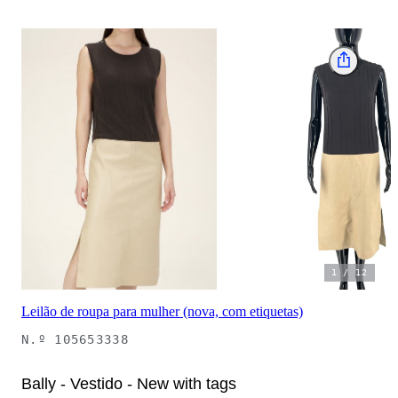
1
/
12
Leilão de roupa para mulher (nova, com etiquetas)
N.º
105653338
Bally - Vestido - New with tags