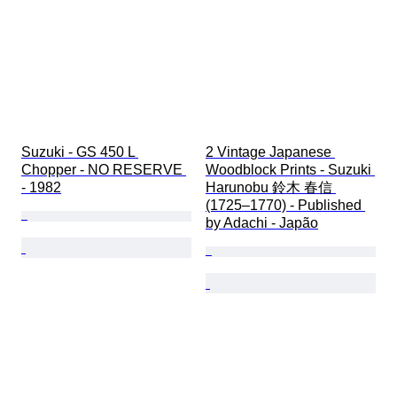
Suzuki - GS 450 L 
2 Vintage Japanese 
Chopper - NO RESERVE 
Woodblock Prints - Suzuki 
- 1982
Harunobu 鈴木 春信 
(1725–1770) - Published 
by Adachi - Japão