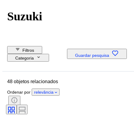
Suzuki
Filtros
Guardar pesquisa
Categoria
Preço de reserva
Data de fim
48 objetos relacionados
Orçamento
Localização
Ordenar por
relevância
Dimensões
Marca
Objeto
País de origem
Material