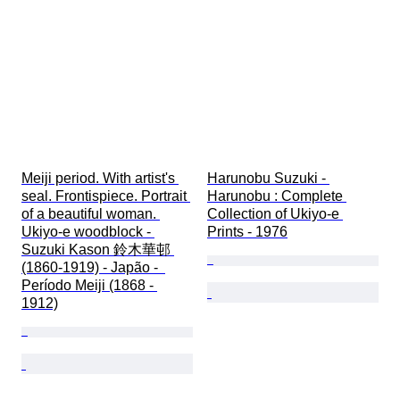
Meiji period. With artist's 
Harunobu Suzuki - 
seal. Frontispiece. Portrait 
Harunobu : Complete 
of a beautiful woman. 
Collection of Ukiyo-e 
Ukiyo-e woodblock - 
Prints - 1976
Suzuki Kason 鈴木華邨 
(1860-1919) - Japão -  
Período Meiji (1868 - 
1912)