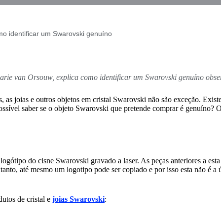
mo identificar um Swarovski genuíno
rie van Orsouw, explica como identificar um Swarovski genuíno observa
ras, as joias e outros objetos em cristal Swarovski não são exceção. E
sível saber se o objeto Swarovski que pretende comprar é genuíno? Obse
gótipo do cisne Swarovski gravado a laser. As peças anteriores a esta 
 entanto, até mesmo um logotipo pode ser copiado e por isso esta não é a
utos de cristal e
joias Swarovski
: