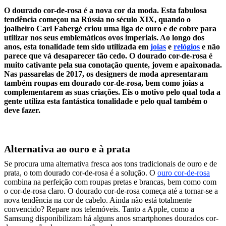
O dourado cor-de-rosa é a nova cor da moda. Esta fabulosa
tendência começou na Rússia no século XIX, quando o
joalheiro Carl Fabergé criou uma liga de ouro e de cobre para
utilizar nos seus emblemáticos ovos imperiais. Ao longo dos
anos, esta tonalidade tem sido utilizada em
joias
e
relógios
e não
parece que vá desaparecer tão cedo. O dourado cor-de-rosa é
muito cativante pela sua conotação quente, jovem e apaixonada.
Nas passarelas de 2017, os designers de moda apresentaram
também roupas em dourado cor-de-rosa, bem como joias a
complementarem as suas criações. Eis o motivo pelo qual toda a
gente utiliza esta fantástica tonalidade e pelo qual também o
deve fazer.
Alternativa ao ouro e à prata
Se procura uma alternativa fresca aos tons tradicionais de ouro e de
prata, o tom dourado cor-de-rosa é a solução. O
ouro cor-de-rosa
combina na perfeição com roupas pretas e brancas, bem como com
o cor-de-rosa claro. O dourado cor-de-rosa começa até a tornar-se a
nova tendência na cor de cabelo. Ainda não está totalmente
convencido? Repare nos telemóveis. Tanto a Apple, como a
Samsung disponibilizam há alguns anos smartphones dourados cor-