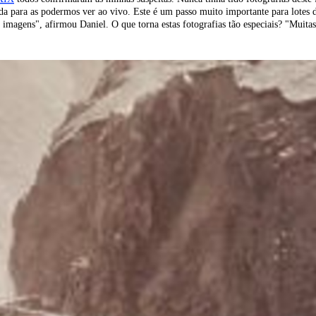
nda para as podermos ver ao vivo
.
Este é um passo muito importante para lotes 
s imagens", afirmou Daniel. O que torna estas fotografias tão especiais? "Muita