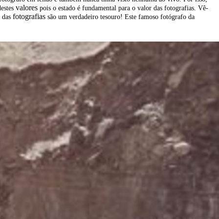
valores
destes
pois o
estado
é fundamental para o valor das
fotografias
. Vê-
fotografias
s das
são um verdadeiro tesouro! Este famoso fotógrafo da