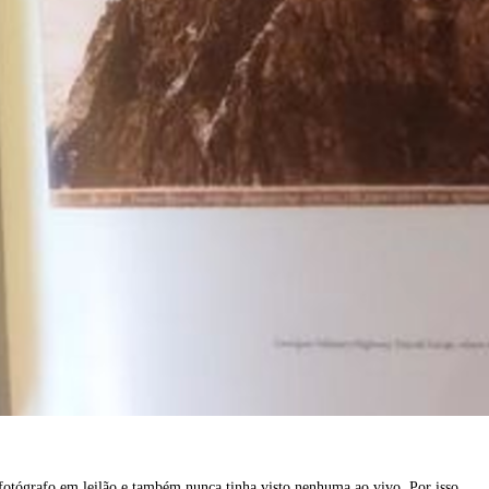
 fotógrafo em leilão e também nunca tinha visto nenhuma ao vivo. Por isso,