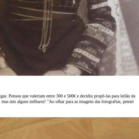
igas. Pensou que valeriam entre 300 e 500€ e decidiu propô-las para leilão da
 mas sim alguns milhares! "
Ao olhar para as imagens das fotografias, pensei