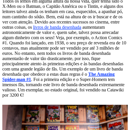
Todos os lemos em alguma altura da nossa vida, quer tenha sido o
X-Men ou o Batman, o Capitão América ou o Tintin, e alguns dos
leitores talvez ainda os tenham em casa, esquecidos, a apanhar pó,
num cantinho do sótão. Bem, está na altura de os ir buscar e de os
ver com atenção. Devido aos recentes sucessos no cinema, entre
outras coisas, os
livros de banda desenhada
aumentaram
astronomicamente de valor e, quem sabe, talvez possa arrecadar
algum dinheiro com os seus! Veja, por exemplo, o Action Comics
#1. Quando foi lançado, em 1938, o seu preço de revenda era de 10
centavos, mas atualmente pode ser vendido por até 3 milhões de
euros. No entanto, nem todos os livros de banda desenhada
aumentarão de valor tão drasticamente, por isso, fique
principalmente atento às primeiras edições e às bandas desenhadas
com uma grande legião de fãs. Um exemplo de um livro de banda
desenhada que obedece a estas duas regras é o
The Amazing
Spider-man #1
. Foi a primeira edição e o Super-Homem tem
imensos fãs, tornando este livro de banda desenhada extremamente
valioso. Um exemplar, no estado original, foi vendido na Catawiki
por 3200 €!