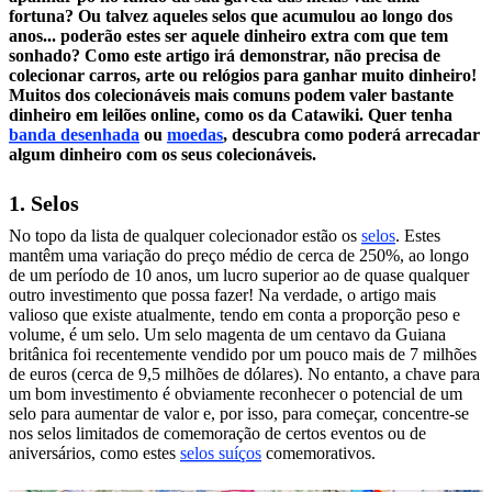
fortuna? Ou talvez aqueles selos que acumulou ao longo dos
anos... poderão estes ser aquele dinheiro extra com que tem
sonhado? Como este artigo irá demonstrar, não precisa de
colecionar carros, arte ou relógios para ganhar muito dinheiro!
Muitos dos colecionáveis mais comuns podem valer bastante
dinheiro em leilões online, como os da Catawiki. Quer tenha
banda desenhada
ou
moedas
, descubra como poderá arrecadar
algum dinheiro com os seus colecionáveis.
1. Selos
No topo da lista de qualquer colecionador estão os
selos
. Estes
mantêm uma variação do preço médio de cerca de 250%, ao longo
de um período de 10 anos, um lucro superior ao de quase qualquer
outro investimento que possa fazer! Na verdade, o artigo mais
valioso que existe atualmente, tendo em conta a proporção peso e
volume, é um selo. Um selo magenta de um centavo da Guiana
britânica foi recentemente vendido por um pouco mais de 7 milhões
de euros (cerca de 9,5 milhões de dólares). No entanto, a chave para
um bom investimento é obviamente reconhecer o potencial de um
selo para aumentar de valor e, por isso, para começar, concentre-se
nos selos limitados de comemoração de certos eventos ou de
aniversários, como estes
selos suíços
comemorativos.