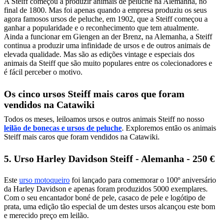
A Steiff começou a produzir animais de peluche na Alemanha, no
final de 1800. Mas foi apenas quando a empresa produziu os seus
agora famosos ursos de peluche, em 1902, que a Steiff começou a
ganhar a popularidade e o reconhecimento que tem atualmente.
Ainda a funcionar em Giengen an der Brenz, na Alemanha, a Steiff
continua a produzir uma infinidade de ursos e de outros animais de
elevada qualidade. Mas são as edições vintage e especiais dos
animais da Steiff que são muito populares entre os colecionadores e
é fácil perceber o motivo.
Os cinco ursos Steiff mais caros que foram
vendidos na Catawiki
Todos os meses, leiloamos ursos e outros animais Steiff no nosso
leilão de bonecas e ursos de peluche
. Exploremos então os animais
Steiff mais caros que foram vendidos na Catawiki.
5. Urso Harley Davidson Steiff - Alemanha - 250 €
Este
urso motoqueiro
foi lançado para comemorar o 100º aniversário
da Harley Davidson e apenas foram produzidos 5000 exemplares.
Com o seu encantador boné de pele, casaco de pele e logótipo de
prata, uma edição tão especial de um destes ursos alcançou este bom
e merecido preço em leilão.