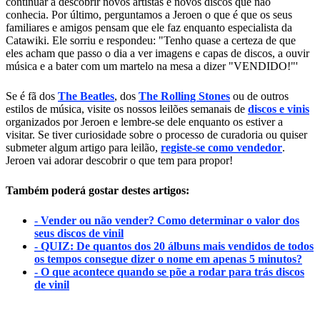
continuar a descobrir novos artistas e novos discos que não
conhecia. Por último, perguntamos a Jeroen o que é que os seus
familiares e amigos pensam que ele faz enquanto especialista da
Catawiki. Ele sorriu e respondeu: "Tenho quase a certeza de que
eles acham que passo o dia a ver imagens e capas de discos, a ouvir
música e a bater com um martelo na mesa a dizer "VENDIDO!"'
Se é fã dos
The Beatles
, dos
The Rolling Stones
ou de outros
estilos de música, visite os nossos leilões semanais de
discos e vinis
organizados por Jeroen e lembre-se dele enquanto os estiver a
visitar. Se tiver curiosidade sobre o processo de curadoria ou quiser
submeter algum artigo para leilão,
registe-se como vendedor
.
Jeroen vai adorar descobrir o que tem para propor!
Também poderá gostar destes artigos:
- Vender ou não vender? Como determinar o valor dos
seus discos de vinil
- QUIZ: De quantos dos 20 álbuns mais vendidos de todos
os tempos consegue dizer o nome em apenas 5 minutos?
- O que acontece quando se põe a rodar para trás discos
de vinil