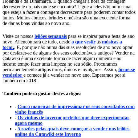
Holanda e da Dinamarca. E quando chegar a hora da contagem
decrescente do país onde se encontra? Ligue a televisão num canal
que esteja a fazer a contagem decrescente para poderem contar todos
juntos. Muitos abraços, brindes e música são uma excelente forma
de dar as boas-vindas ao novo ano.
Visite os nossos
leilões semanais
para se inspirar para a festa de ano
novo. Aí encontrará de tudo, desde
o que vestir
às
músicas a
tocar.
. E, por que não numa das suas resoluções de ano novo optar
por desfazer-se de alguns dos seus colecionáveis antigos? Vender na
Catawiki é uma excelente forma de fazer algum dinheiro e ao
mesmo tempo fazer uma limpeza no seu sótão. Procuramos
permanentemente artigos raros, únicos e invulgares. Assim,
torne-se
vendedor
e comece já a vender no novo ano. Esperamos por si
também em 2018!
Também poderá gostar destes artigos:
-
Cinco maneiras de impressionar os seus convidados com
vinho francês
-
Os vinhos de inverno perfeitos que deve experimentar
agora mesmo
-
5 razões pelas quais deve começar a vender nos leilões
online da Catawiki este Inverno