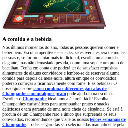
A comida e a bebida
Nos últimos momentos do ano, todas as pessoas querem comer e
beber bem. Escolha aperitivos e snacks, se estiver à espera de muitas
pessoas e, se for um jantar mais tradicional, escolha uma comida
elegante, mas não demasiado pesada, como uma sopa e um prato de
bacalhau. Tenha em conta que poderá ter de satisfazer requisitos
alimentares de alguns convidados e lembre-se de reservar alguma
comida para depois da meia-noite, altura em que os convidados
poderão começar a ficar novamente com fome. E as bebidas? O
nosso guia sobre
como combinar diferentes garrafas de
Champanhe com qualquer prato
pode ajudá-lo na escolha.
Escolher o
Champanhe
ideal nunca é tarefa fácil! Escolha
Champanhes carismáticos para acompanhar pratos e snacks
deliciosos e terá garantia de uma noite cheia de elegância. Se está à
procura de um Champanhe raro e único que surpreenda os seus
convidados, recomendamos que visite os nossos
leilões semanais de
Champanhe
. Todas as garrafas são selecionadas manualmente pela