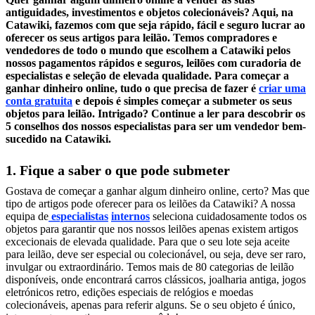
antiguidades, investimentos e objetos colecionáveis? Aqui, na
Catawiki, fazemos com que seja rápido, fácil e seguro lucrar ao
oferecer os seus artigos para leilão. Temos compradores e
vendedores de todo o mundo que escolhem a Catawiki pelos
nossos pagamentos rápidos e seguros, leilões com curadoria de
especialistas e seleção de elevada qualidade. Para começar a
ganhar dinheiro online, tudo o que precisa de fazer é
criar uma
conta gratuita
e depois é simples começar a submeter os seus
objetos para leilão. Intrigado? Continue a ler para descobrir os
5 conselhos dos nossos especialistas para ser um vendedor bem-
sucedido na Catawiki.
1. Fique a saber o que pode submeter
Gostava de começar a ganhar algum dinheiro online, certo? Mas que
tipo de artigos pode oferecer para os leilões da Catawiki? A nossa
equipa de
especialistas
internos
seleciona cuidadosamente todos os
objetos para garantir que nos nossos leilões apenas existem artigos
excecionais de elevada qualidade. Para que o seu lote seja aceite
para leilão, deve ser especial ou colecionável, ou seja, deve ser raro,
invulgar ou extraordinário. Temos mais de 80 categorias de leilão
disponíveis, onde encontrará carros clássicos, joalharia antiga, jogos
eletrónicos retro, edições especiais de relógios e moedas
colecionáveis, apenas para referir alguns. Se o seu objeto é único,