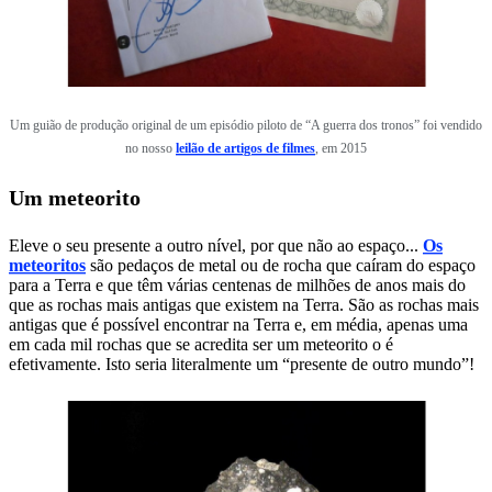
Um guião de produção original de um episódio piloto de “A guerra dos tronos” foi vendido
no nosso
leilão de artigos de filmes
, em 2015
Um meteorito
Eleve o seu presente a outro nível, por que não ao espaço...
Os
meteoritos
são pedaços de metal ou de rocha que caíram do espaço
para a Terra e que têm várias centenas de milhões de anos mais do
que as rochas mais antigas que existem na Terra. São as rochas mais
antigas que é possível encontrar na Terra e, em média, apenas uma
em cada mil rochas que se acredita ser um meteorito o é
efetivamente. Isto seria literalmente um “presente de outro mundo”!