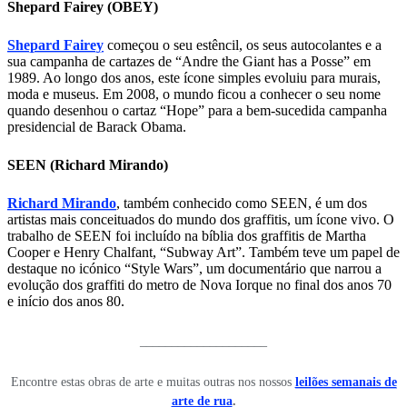
Shepard Fairey (OBEY)
Shepard Fairey
começou o seu estêncil, os seus autocolantes e a
sua campanha de cartazes de “Andre the Giant has a Posse” em
1989. Ao longo dos anos, este ícone simples evoluiu para murais,
moda e museus. Em 2008, o mundo ficou a conhecer o seu nome
quando desenhou o cartaz “Hope” para a bem-sucedida campanha
presidencial de Barack Obama.
SEEN (Richard Mirando)
Richard Mirando
, também conhecido como SEEN, é um dos
artistas mais conceituados do mundo dos graffitis, um ícone vivo. O
trabalho de SEEN foi incluído na bíblia dos graffitis de Martha
Cooper e Henry Chalfant, “Subway Art”. Também teve um papel de
destaque no icónico “Style Wars”, um documentário que narrou a
evolução dos graffiti do metro de Nova Iorque no final dos anos 70
e início dos anos 80.
____________________
Encontre estas obras de arte e muitas outras nos nossos
leilões semanais de
arte de rua
.