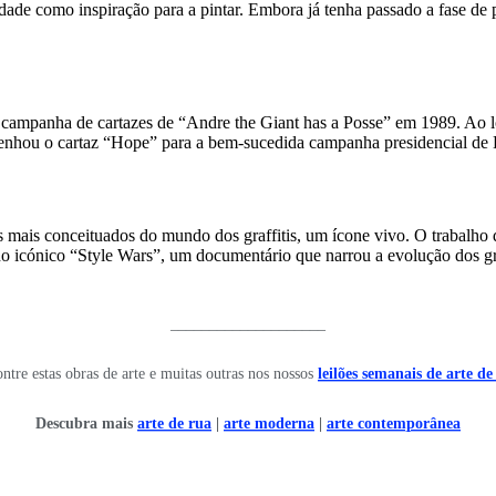
ade como inspiração para a pintar. Embora já tenha passado a fase de pin
a campanha de cartazes de “Andre the Giant has a Posse” em 1989. Ao l
enhou o cartaz “Hope” para a bem-sucedida campanha presidencial d
ais conceituados do mundo dos graffitis, um ícone vivo. O trabalho d
icónico “Style Wars”, um documentário que narrou a evolução dos graff
____________________
ntre estas obras de arte e muitas outras nos nossos
leilões semanais de arte de
Descubra mais
arte de rua
|
arte moderna
|
arte contemporânea