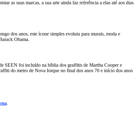
tar as suas marcas, a sua arte ainda faz referência a elas até aos dias
ongo dos anos, este ícone simples evoluiu para murais, moda e
e Barack Obama.
e SEEN foi incluído na bíblia dos graffitis de Martha Cooper e
iti do metro de Nova Iorque no final dos anos 70 e início dos anos
 rua
.