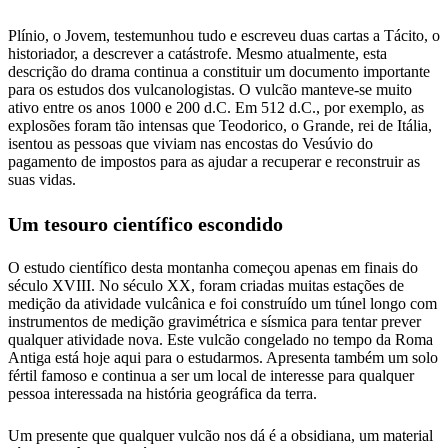
Plínio, o Jovem, testemunhou tudo e escreveu duas cartas a Tácito, o
historiador, a descrever a catástrofe. Mesmo atualmente, esta
descrição do drama continua a constituir um documento importante
para os estudos dos vulcanologistas. O vulcão manteve-se muito
ativo entre os anos 1000 e 200 d.C. Em 512 d.C., por exemplo, as
explosões foram tão intensas que Teodorico, o Grande, rei de Itália,
isentou as pessoas que viviam nas encostas do Vesúvio do
pagamento de impostos para as ajudar a recuperar e reconstruir as
suas vidas.
Um tesouro científico escondido
O estudo científico desta montanha começou apenas em finais do
século XVIII. No século XX, foram criadas muitas estações de
medição da atividade vulcânica e foi construído um túnel longo com
instrumentos de medição gravimétrica e sísmica para tentar prever
qualquer atividade nova. Este vulcão congelado no tempo da Roma
Antiga está hoje aqui para o estudarmos. Apresenta também um solo
fértil famoso e continua a ser um local de interesse para qualquer
pessoa interessada na história geográfica da terra.
Um presente que qualquer vulcão nos dá é a obsidiana, um material