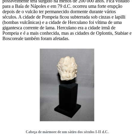
possivelmente terá surgido há menos de 200 000 anos. Fica voltado
para a Baía de Nápoles e em 79 d.C. ocorreu uma forte erupção
depois de o vulcão ter permanecido dormente durante vários
séculos. A cidade de Pompeia ficou subterrada sob cinzas e lapilli
(bombas vulcânicas) e a cidade de Herculano foi vítima de uma
gigantesca corrente de lama. Herculano era a cidade irmã de
Pompeia e é a mais conhecida, mas as cidades de Oplontis, Stabiae e
Boscoreale também foram afetadas.
Cabeça de mármore de um sátiro dos séculos I-II d.C.