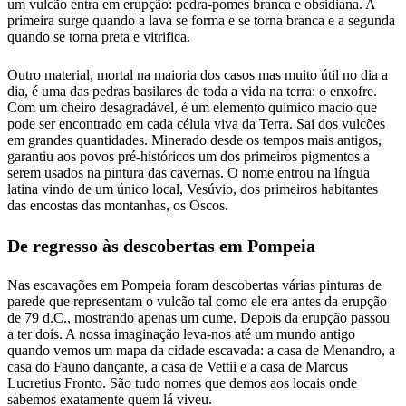
um vulcão entra em erupção: pedra-pomes branca e obsidiana. A
primeira surge quando a lava se forma e se torna branca e a segunda
quando se torna preta e vitrifica.
Outro material, mortal na maioria dos casos mas muito útil no dia a
dia, é uma das pedras basilares de toda a vida na terra: o enxofre.
Com um cheiro desagradável, é um elemento químico macio que
pode ser encontrado em cada célula viva da Terra. Sai dos vulcões
em grandes quantidades. Minerado desde os tempos mais antigos,
garantiu aos povos pré-históricos um dos primeiros pigmentos a
serem usados na pintura das cavernas. O nome entrou na língua
latina vindo de um único local, Vesúvio, dos primeiros habitantes
das encostas das montanhas, os Oscos.
De regresso às descobertas em Pompeia
Nas escavações em Pompeia foram descobertas várias pinturas de
parede que representam o vulcão tal como ele era antes da erupção
de 79 d.C., mostrando apenas um cume. Depois da erupção passou
a ter dois. A nossa imaginação leva-nos até um mundo antigo
quando vemos um mapa da cidade escavada: a casa de Menandro, a
casa do Fauno dançante, a casa de Vettii e a casa de Marcus
Lucretius Fronto. São tudo nomes que demos aos locais onde
sabemos exatamente quem lá viveu.