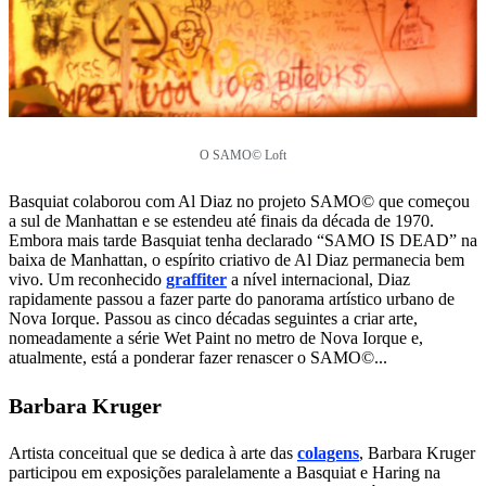
O
SAMO© Loft
Basquiat colaborou com Al Diaz no projeto SAMO© que começou
a sul de Manhattan e se estendeu até finais da década de 1970.
Embora mais tarde Basquiat tenha declarado “SAMO IS DEAD” na
baixa de Manhattan, o espírito criativo de Al Diaz permanecia bem
vivo. Um reconhecido
graffiter
a nível internacional, Diaz
rapidamente passou a fazer parte do panorama artístico urbano de
Nova Iorque. Passou as cinco décadas seguintes a criar arte,
nomeadamente a série Wet Paint no metro de Nova Iorque e,
atualmente, está a ponderar fazer renascer o SAMO©...
Barbara Kruger
Artista conceitual que se dedica à arte das
colagens
, Barbara Kruger
participou em exposições paralelamente a Basquiat e Haring na