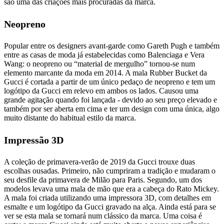
são uma das criações mais procuradas da marca.
Neopreno
Popular entre os designers avant-garde como Gareth Pugh e também
entre as casas de moda já estabelecidas como Balenciaga e Vera
Wang: o neopreno ou “material de mergulho” tornou-se num
elemento marcante da moda em 2014. A mala Rubber Bucket da
Gucci é cortada a partir de um único pedaço de neopreno e tem um
logótipo da Gucci em relevo em ambos os lados. Causou uma
grande agitação quando foi lançada - devido ao seu preço elevado e
também por ser aberta em cima e ter um design com uma única, algo
muito distante do habitual estilo da marca.
Impressão 3D
A coleção de primavera-verão de 2019 da Gucci trouxe duas
escolhas ousadas. Primeiro, não cumpriram a tradição e mudaram o
seu desfile da primavera de Milão para Paris. Segundo, um dos
modelos levava uma mala de mão que era a cabeça do Rato Mickey.
A mala foi criada utilizando uma impressora 3D, com detalhes em
esmalte e um logótipo da Gucci gravado na alça. Ainda está para se
ver se esta mala se tornará num clássico da marca. Uma coisa é