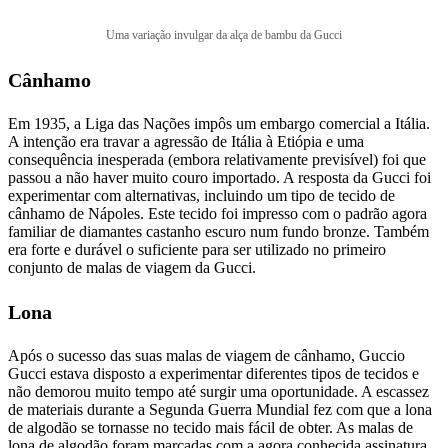
Uma variação invulgar da alça de bambu da Gucci
Cânhamo
Em 1935, a Liga das Nações impôs um embargo comercial a Itália.
A intenção era travar a agressão de Itália à Etiópia e uma
consequência inesperada (embora relativamente previsível) foi que
passou a não haver muito couro importado. A resposta da Gucci foi
experimentar com alternativas, incluindo um tipo de tecido de
cânhamo de Nápoles. Este tecido foi impresso com o padrão agora
familiar de diamantes castanho escuro num fundo bronze. Também
era forte e durável o suficiente para ser utilizado no primeiro
conjunto de malas de viagem da Gucci.
Lona
Após o sucesso das suas malas de viagem de cânhamo, Guccio
Gucci estava disposto a experimentar diferentes tipos de tecidos e
não demorou muito tempo até surgir uma oportunidade. A escassez
de materiais durante a Segunda Guerra Mundial fez com que a lona
de algodão se tornasse no tecido mais fácil de obter. As malas de
lona de algodão foram marcadas com a agora conhecida assinatura