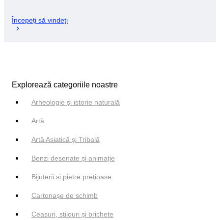
Începeți să vindeți
Explorează categoriile noastre
Arheologie și istorie naturală
Artă
Artă Asiatică și Tribală
Benzi desenate și animație
Bijuterii si pietre prețioase
Cartonașe de schimb
Ceasuri, stilouri și brichete