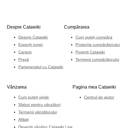
Despre Catawiki
Cumpărarea
Despre Catawiki
Cum puteți cumpăra
Experții noștri
Protecția cumpărătorului
Cariere
Povești Catawiki
Presă
Termenii cumpărătorului
Parteneriatul cu Catawiki
Vânzarea
Pagina mea Catawiki
Cum puteți vinde
Centrul de ajutor
Sfaturi pentru vânzători
Termenii vânzătorului
Afiliați
Deveniți vânător Catawiki Live