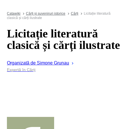
Catawiki
Cărți și suveniruri istorice
Cărți
Licitație literatură
clasică și cărți ilustrate
Licitație literatură
clasică și cărți ilustrate
Organizată de
Simone
Grunau
Expertă în Cărți