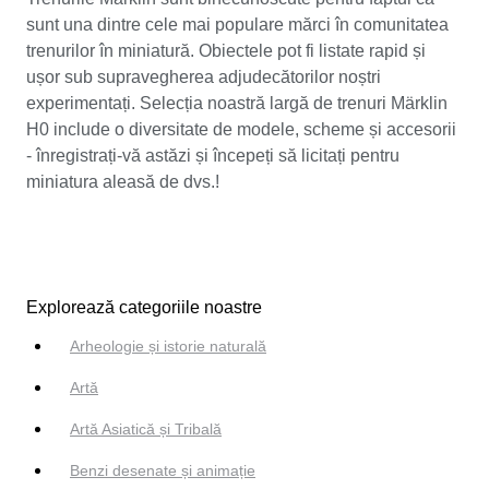
sunt una dintre cele mai populare mărci în comunitatea
trenurilor în miniatură. Obiectele pot fi listate rapid și
ușor sub supravegherea adjudecătorilor noștri
experimentați. Selecția noastră largă de trenuri Märklin
H0 include o diversitate de modele, scheme și accesorii
- înregistrați-vă astăzi și începeți să licitați pentru
miniatura aleasă de dvs.!
Explorează categoriile noastre
Arheologie și istorie naturală
Artă
Artă Asiatică și Tribală
Benzi desenate și animație