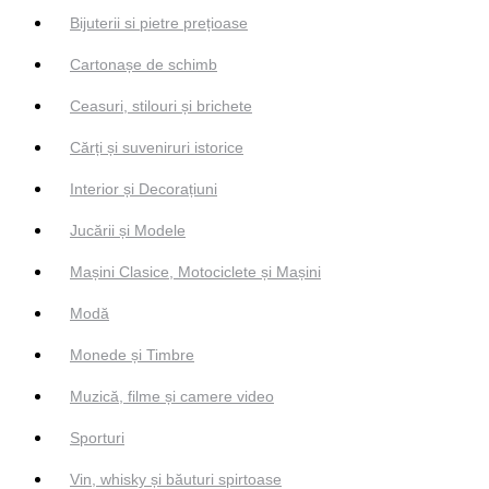
Bijuterii si pietre prețioase
Cartonașe de schimb
Ceasuri, stilouri și brichete
Cărți și suveniruri istorice
Interior și Decorațiuni
Jucării și Modele
Mașini Clasice, Motociclete și Mașini
Modă
Monede și Timbre
Muzică, filme și camere video
Sporturi
Vin, whisky și băuturi spirtoase