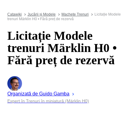
Catawiki
Jucării și Modele
Machete Trenuri
Licitație Modele
trenuri Märklin H0 • Fără preț de rezervă
Licitație Modele
trenuri Märklin H0 •
Fără preț de rezervă
Organizată de
Guido
Gamba
Expert în Trenuri în miniatură (Märklin H0)