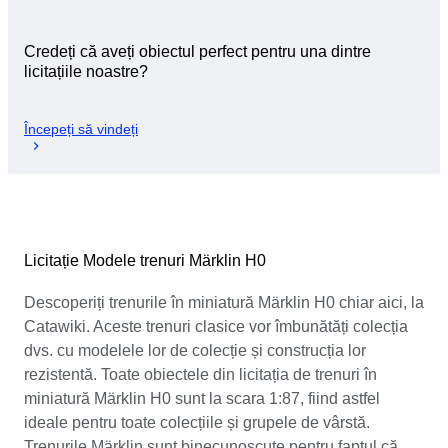
Credeți că aveți obiectul perfect pentru una dintre
licitațiile noastre?
Începeți să vindeți
Licitație Modele trenuri Märklin H0
Descoperiți trenurile în miniatură Märklin H0 chiar aici, la
Catawiki. Aceste trenuri clasice vor îmbunătăți colecția
dvs. cu modelele lor de colecție și construcția lor
rezistentă. Toate obiectele din licitația de trenuri în
miniatură Märklin H0 sunt la scara 1:87, fiind astfel
ideale pentru toate colecțiile și grupele de vârstă.
Trenurile Märklin sunt binecunoscute pentru faptul că