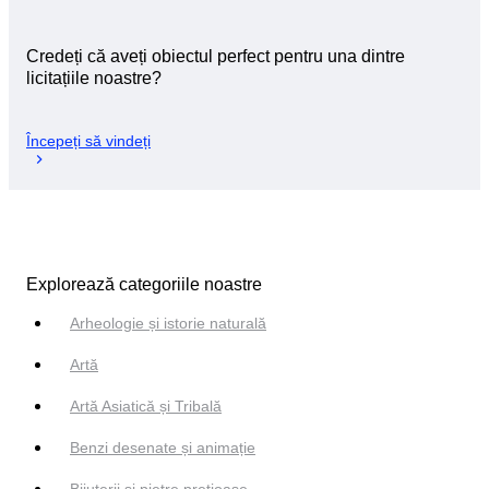
Credeți că aveți obiectul perfect pentru una dintre
licitațiile noastre?
Începeți să vindeți
Explorează categoriile noastre
Arheologie și istorie naturală
Artă
Artă Asiatică și Tribală
Benzi desenate și animație
Bijuterii si pietre prețioase