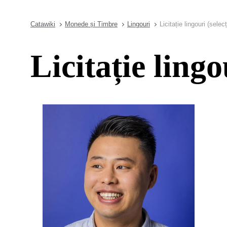
Catawiki
Monede și Timbre
Lingouri
Licitație lingouri (sele
Licitație ling