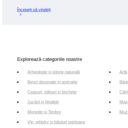
Începeți să vindeți
Explorează categoriile noastre
Arheologie și istorie naturală
Artă
Benzi desenate și animație
Bijut
Ceasuri, stilouri și brichete
Cărți
Jucării și Modele
Mași
Monede și Timbre
Muzi
Vin, whisky și băuturi spirtoase