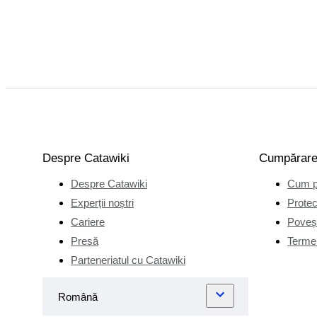
Despre Catawiki
Cumpărar
Despre Catawiki
Cum p
Experții noștri
Protec
Cariere
Poveșt
Presă
Termen
Parteneriatul cu Catawiki