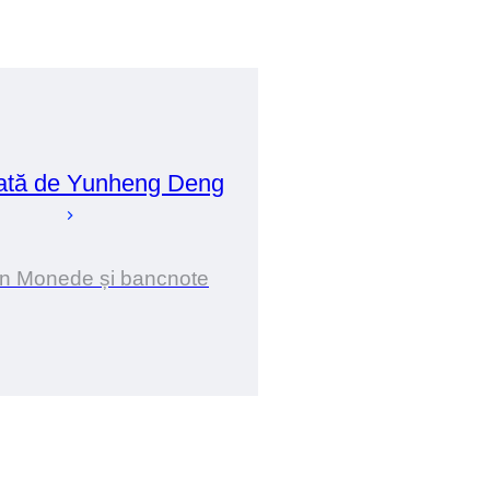
ată de
Yunheng
Deng
în Monede și bancnote