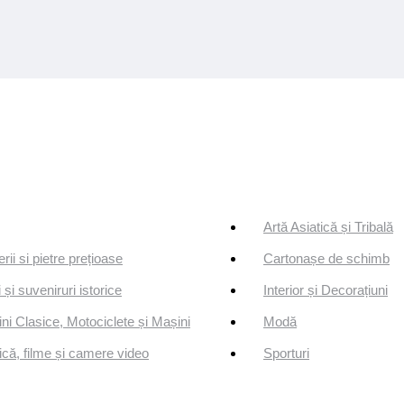
Artă Asiatică și Tribală
erii si pietre prețioase
Cartonașe de schimb
 și suveniruri istorice
Interior și Decorațiuni
ni Clasice, Motociclete și Mașini
Modă
că, filme și camere video
Sporturi