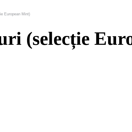
cție European Mint)
ouri (selecție Eu