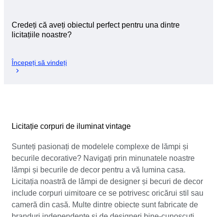
Credeți că aveți obiectul perfect pentru una dintre
licitațiile noastre?
Începeți să vindeți
Licitație corpuri de iluminat vintage
Sunteți pasionați de modelele complexe de lămpi și
becurile decorative? Navigați prin minunatele noastre
lămpi și becurile de decor pentru a vă lumina casa.
Licitația noastră de lămpi de designer și becuri de decor
include corpuri uimitoare ce se potrivesc oricărui stil sau
cameră din casă. Multe dintre obiecte sunt fabricate de
branduri independente și de designeri bine-cunoscuți,