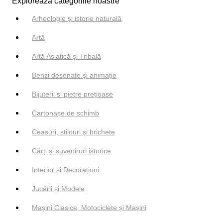
Explorează categoriile noastre
Arheologie și istorie naturală
Artă
Artă Asiatică și Tribală
Benzi desenate și animație
Bijuterii si pietre prețioase
Cartonașe de schimb
Ceasuri, stilouri și brichete
Cărți și suveniruri istorice
Interior și Decorațiuni
Jucării și Modele
Mașini Clasice, Motociclete și Mașini