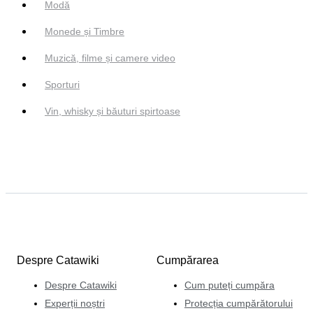
Modă
Monede și Timbre
Muzică, filme și camere video
Sporturi
Vin, whisky și băuturi spirtoase
Despre Catawiki
Cumpărarea
Despre Catawiki
Cum puteți cumpăra
Experții noștri
Protecția cumpărătorului