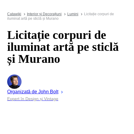
Catawiki
Interior și Decorațiuni
Lumini
Licitație corpuri de
iluminat artă pe sticlă și Murano
Licitație corpuri de
iluminat artă pe sticlă
și Murano
Organizată de
John
Bolt
Expert în Design și Vintage