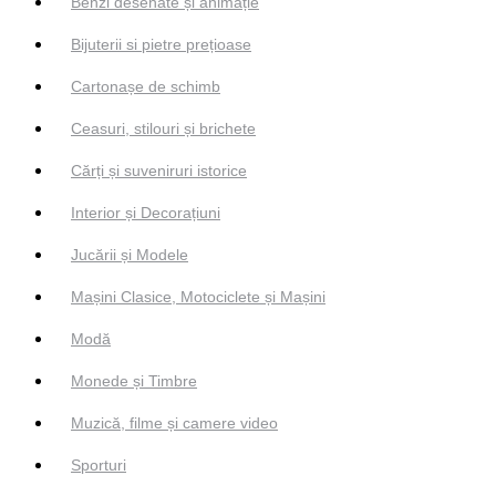
Benzi desenate și animație
Bijuterii si pietre prețioase
Cartonașe de schimb
Ceasuri, stilouri și brichete
Cărți și suveniruri istorice
Interior și Decorațiuni
Jucării și Modele
Mașini Clasice, Motociclete și Mașini
Modă
Monede și Timbre
Muzică, filme și camere video
Sporturi