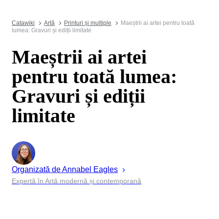
Catawiki
Artă
Printuri și multiple
Maeștrii ai artei pentru toată
lumea: Gravuri și ediții limitate
Maeștrii ai artei
pentru toată lumea:
Gravuri și ediții
limitate
Organizată de
Annabel
Eagles
Expertă în Artă modernă și contemporană