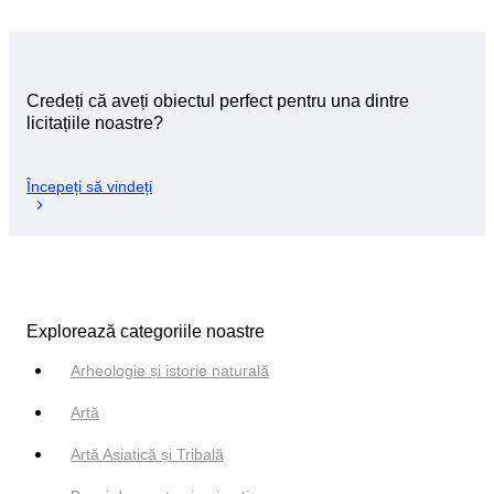
Credeți că aveți obiectul perfect pentru una dintre
licitațiile noastre?
Începeți să vindeți
Explorează categoriile noastre
Arheologie și istorie naturală
Artă
Artă Asiatică și Tribală