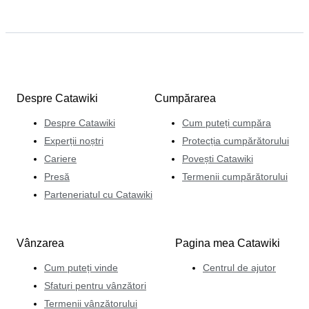
Despre Catawiki
Cumpărarea
Despre Catawiki
Cum puteți cumpăra
Experții noștri
Protecția cumpărătorului
Cariere
Povești Catawiki
Presă
Termenii cumpărătorului
Parteneriatul cu Catawiki
Vânzarea
Pagina mea Catawiki
Cum puteți vinde
Centrul de ajutor
Sfaturi pentru vânzători
Termenii vânzătorului