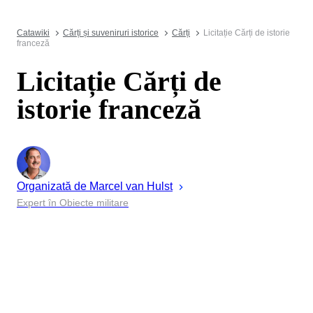
Catawiki
Cărți și suveniruri istorice
Cărți
Licitație Cărți de istorie
franceză
Licitație Cărți de
istorie franceză
Organizată de
Marcel
van Hulst
Expert în Obiecte militare