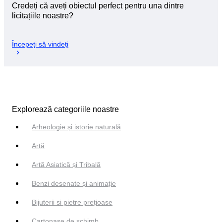
Credeți că aveți obiectul perfect pentru una dintre
licitațiile noastre?
Începeți să vindeți
Explorează categoriile noastre
Arheologie și istorie naturală
Artă
Artă Asiatică și Tribală
Benzi desenate și animație
Bijuterii si pietre prețioase
Cartonașe de schimb