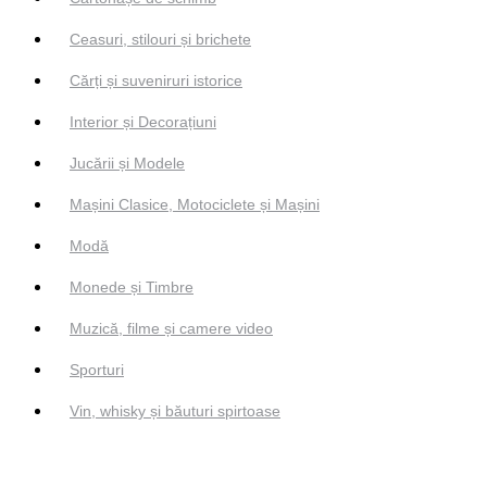
Ceasuri, stilouri și brichete
Cărți și suveniruri istorice
Interior și Decorațiuni
Jucării și Modele
Mașini Clasice, Motociclete și Mașini
Modă
Monede și Timbre
Muzică, filme și camere video
Sporturi
Vin, whisky și băuturi spirtoase