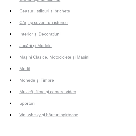
Ceasuri, stilouri și brichete
Cărți și suveniruri istorice
Interior și Decorațiuni
Jucării și Modele
Mașini Clasice, Motociclete și Mașini
Modă
Monede și Timbre
Muzică, filme și camere video
Sporturi
Vin, whisky și băuturi spirtoase