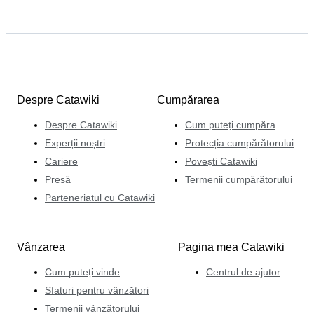
Despre Catawiki
Cumpărarea
Despre Catawiki
Cum puteți cumpăra
Experții noștri
Protecția cumpărătorului
Cariere
Povești Catawiki
Presă
Termenii cumpărătorului
Parteneriatul cu Catawiki
Vânzarea
Pagina mea Catawiki
Cum puteți vinde
Centrul de ajutor
Sfaturi pentru vânzători
Termenii vânzătorului