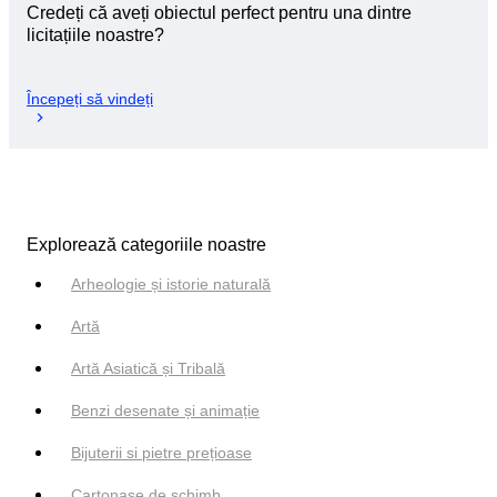
Credeți că aveți obiectul perfect pentru una dintre
licitațiile noastre?
Începeți să vindeți
Explorează categoriile noastre
Arheologie și istorie naturală
Artă
Artă Asiatică și Tribală
Benzi desenate și animație
Bijuterii si pietre prețioase
Cartonașe de schimb