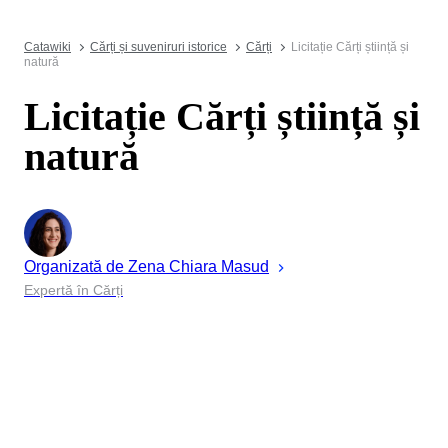
Catawiki
Cărți și suveniruri istorice
Cărți
Licitație Cărți știință și
natură
Licitație Cărți știință și
natură
Organizată de
Zena
Chiara Masud
Expertă în Cărți