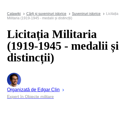
Catawiki
Cărți și suveniruri istorice
Suveniruri istorice
Licitația
Militaria (1919-1945 - medalii și distincții)
Licitația Militaria
(1919-1945 - medalii și
distincții)
Organizată de
Edgar
Clin
Expert în Obiecte militare