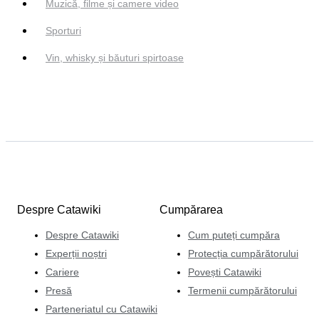
Muzică, filme și camere video
Sporturi
Vin, whisky și băuturi spirtoase
Despre Catawiki
Cumpărarea
Despre Catawiki
Cum puteți cumpăra
Experții noștri
Protecția cumpărătorului
Cariere
Povești Catawiki
Presă
Termenii cumpărătorului
Parteneriatul cu Catawiki