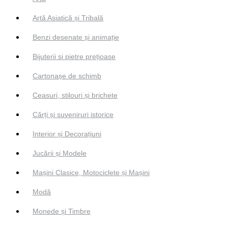
Artă Asiatică și Tribală
Benzi desenate și animație
Bijuterii si pietre prețioase
Cartonașe de schimb
Ceasuri, stilouri și brichete
Cărți și suveniruri istorice
Interior și Decorațiuni
Jucării și Modele
Mașini Clasice, Motociclete și Mașini
Modă
Monede și Timbre