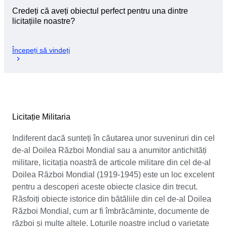
Credeți că aveți obiectul perfect pentru una dintre
licitațiile noastre?
Începeți să vindeți
Licitație Militaria
Indiferent dacă sunteți în căutarea unor suveniruri din cel
de-al Doilea Război Mondial sau a anumitor antichități
militare, licitația noastră de articole militare din cel de-al
Doilea Război Mondial (1919-1945) este un loc excelent
pentru a descoperi aceste obiecte clasice din trecut.
Răsfoiți obiecte istorice din bătăliile din cel de-al Doilea
Război Mondial, cum ar fi îmbrăcăminte, documente de
război și multe altele. Loturile noastre includ o varietate