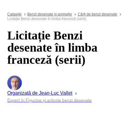
Catawiki
Benzi desenate și animație
Cărți de benzi desenate
Licitație Benzi desenate în limba franceză (serii)
Licitație Benzi
desenate în limba
franceză (serii)
Organizată de
Jean-Luc
Vallet
Expert în Figurine și articole benzi desenate