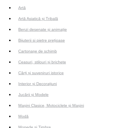
Artă
Artă Asiatică și Tribală
Benzi desenate și animație
Bijuterii si pietre prețioase
Cartonașe de schimb
Ceasuri, stilouri și brichete
Cărți și suveniruri istorice
Interior și Decorațiuni
Jucării și Modele
Mașini Clasice, Motociclete și Mașini
Modă
Monede și Timbre