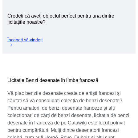
Credeți că aveți obiectul perfect pentru una dintre
licitațiile noastre?
Începeți să vindeți
Licitație Benzi desenate în limba franceză
Vă plac benzile desenate create de artiști francezi și
căutați să vă consolidați colecția de benzi desenate?
Pentru amatorii de benzi desenate franceze și alți
colecționari de cărți de benzi desenate, licitația de benzi
desenate în franceză de pe Catawiki este locul potrivit
pentru cumpărături. Mulți dintre desenatorii francezi
celebri, cum ar fi Hergé, Peyo, Dubois și alții sunt