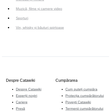
Muzică, filme și camere video
Sporturi
Vin, whisky și băuturi spirtoase
Despre Catawiki
Cumpărarea
Despre Catawiki
Cum puteți cumpăra
Experții noștri
Protecția cumpărătorului
Cariere
Povești Catawiki
Presă
Termenii cumpărătorului