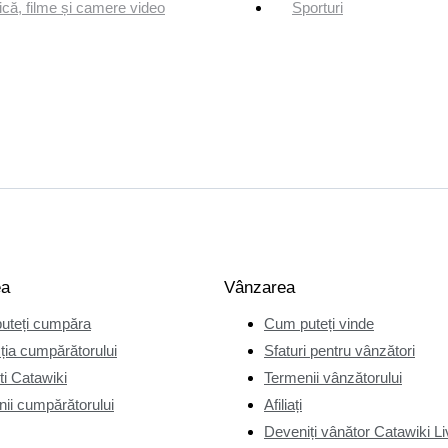
că, filme și camere video
Sporturi
ea
Vânzarea
uteți cumpăra
Cum puteți vinde
ția cumpărătorului
Sfaturi pentru vânzători
i Catawiki
Termenii vânzătorului
ii cumpărătorului
Afiliați
Deveniți vânător Catawiki Li