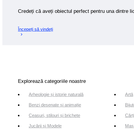
Credeți că aveți obiectul perfect pentru una dintre lic
Începeți să vindeți
Explorează categoriile noastre
Arheologie și istorie naturală
Artă
Benzi desenate și animație
Bijut
Ceasuri, stilouri și brichete
Cărți
Jucării și Modele
Mași