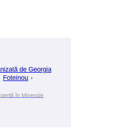
nizată de
Georgia
Foteinou
pertă în Minerale