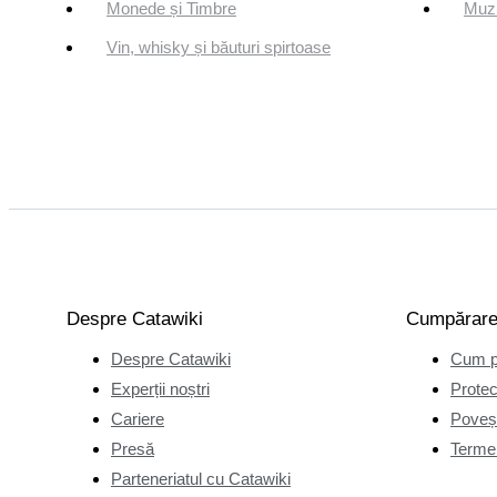
Monede și Timbre
Muzi
Vin, whisky și băuturi spirtoase
Despre Catawiki
Cumpărar
Despre Catawiki
Cum p
Experții noștri
Protec
Cariere
Poveșt
Presă
Termen
Parteneriatul cu Catawiki