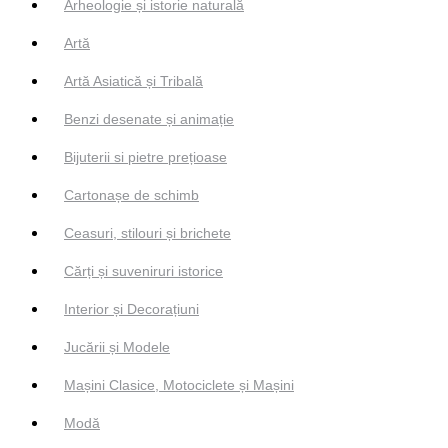
Arheologie și istorie naturală
Artă
Artă Asiatică și Tribală
Benzi desenate și animație
Bijuterii si pietre prețioase
Cartonașe de schimb
Ceasuri, stilouri și brichete
Cărți și suveniruri istorice
Interior și Decorațiuni
Jucării și Modele
Mașini Clasice, Motociclete și Mașini
Modă