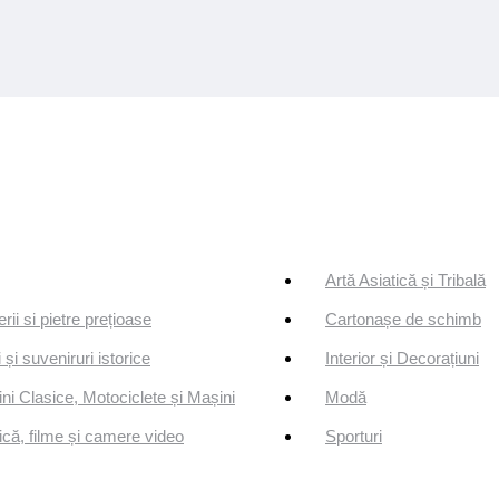
Artă Asiatică și Tribală
erii si pietre prețioase
Cartonașe de schimb
 și suveniruri istorice
Interior și Decorațiuni
ni Clasice, Motociclete și Mașini
Modă
că, filme și camere video
Sporturi