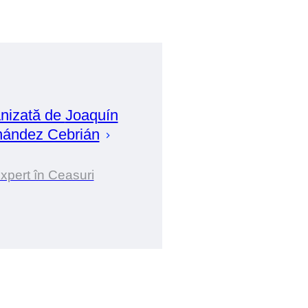
nizată de
Joaquín
nández Cebrián
xpert în Ceasuri