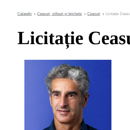
Catawiki
Ceasuri, stilouri și brichete
Ceasuri
Licitație Ceasu
Licitație Ceas