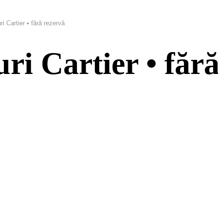
ri Cartier • fără rezervă
uri Cartier • făr