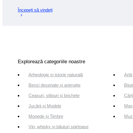
Începeți să vindeți
Explorează categoriile noastre
Arheologie și istorie naturală
Artă
Benzi desenate și animație
Bijut
Ceasuri, stilouri și brichete
Cărți
Jucării și Modele
Mași
Monede și Timbre
Muzi
Vin, whisky și băuturi spirtoase