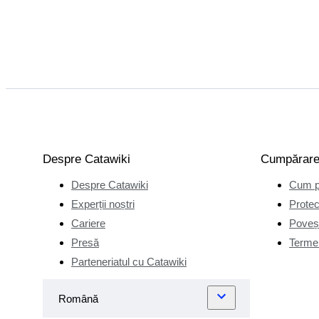
Despre Catawiki
Cumpărar
Despre Catawiki
Cum p
Experții noștri
Protec
Cariere
Poveșt
Presă
Termen
Parteneriatul cu Catawiki