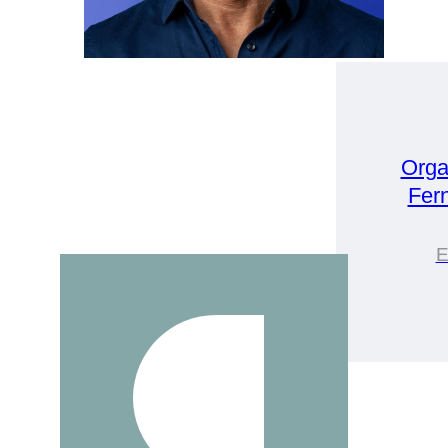
Orga
Fer
E