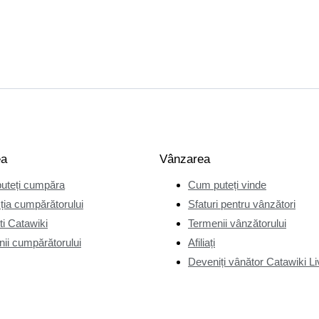
ea
Vânzarea
uteți cumpăra
Cum puteți vinde
ția cumpărătorului
Sfaturi pentru vânzători
i Catawiki
Termenii vânzătorului
ii cumpărătorului
Afiliați
Deveniți vânător Catawiki Li