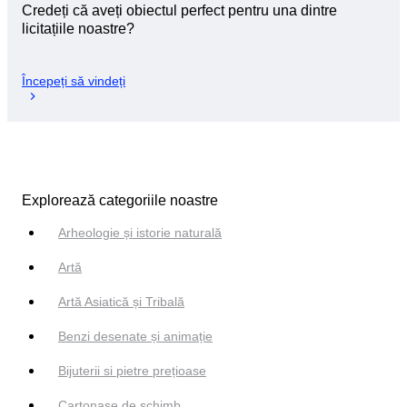
Credeți că aveți obiectul perfect pentru una dintre
licitațiile noastre?
Începeți să vindeți
Explorează categoriile noastre
Arheologie și istorie naturală
Artă
Artă Asiatică și Tribală
Benzi desenate și animație
Bijuterii si pietre prețioase
Cartonașe de schimb