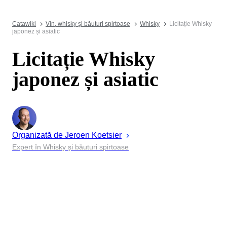
Catawiki
Vin, whisky și băuturi spirtoase
Whisky
Licitație Whisky
japonez și asiatic
Licitație Whisky
japonez și asiatic
Organizată de
Jeroen
Koetsier
Expert în Whisky și băuturi spirtoase