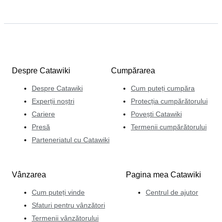
Despre Catawiki
Cumpărarea
Despre Catawiki
Cum puteți cumpăra
Experții noștri
Protecția cumpărătorului
Cariere
Povești Catawiki
Presă
Termenii cumpărătorului
Parteneriatul cu Catawiki
Vânzarea
Pagina mea Catawiki
Cum puteți vinde
Centrul de ajutor
Sfaturi pentru vânzători
Termenii vânzătorului