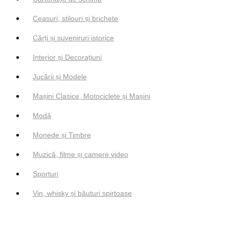
Ceasuri, stilouri și brichete
Cărți și suveniruri istorice
Interior și Decorațiuni
Jucării și Modele
Mașini Clasice, Motociclete și Mașini
Modă
Monede și Timbre
Muzică, filme și camere video
Sporturi
Vin, whisky și băuturi spirtoase