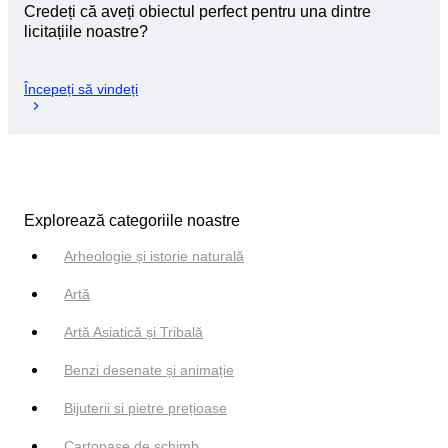
Credeți că aveți obiectul perfect pentru una dintre
licitațiile noastre?
Începeți să vindeți
Explorează categoriile noastre
Arheologie și istorie naturală
Artă
Artă Asiatică și Tribală
Benzi desenate și animație
Bijuterii si pietre prețioase
Cartonașe de schimb