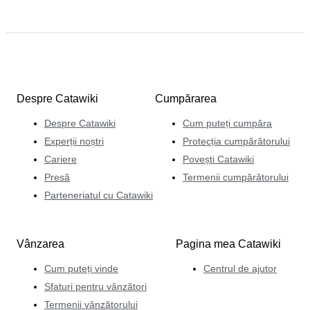
Despre Catawiki
Cumpărarea
Despre Catawiki
Cum puteți cumpăra
Experții noștri
Protecția cumpărătorului
Cariere
Povești Catawiki
Presă
Termenii cumpărătorului
Parteneriatul cu Catawiki
Vânzarea
Pagina mea Catawiki
Cum puteți vinde
Centrul de ajutor
Sfaturi pentru vânzători
Termenii vânzătorului