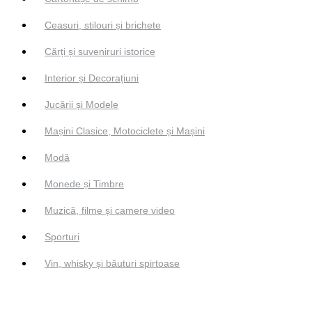
Ceasuri, stilouri și brichete
Cărți și suveniruri istorice
Interior și Decorațiuni
Jucării și Modele
Mașini Clasice, Motociclete și Mașini
Modă
Monede și Timbre
Muzică, filme și camere video
Sporturi
Vin, whisky și băuturi spirtoase