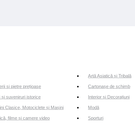
Artă Asiatică și Tribală
erii si pietre prețioase
Cartonașe de schimb
 și suveniruri istorice
Interior și Decorațiuni
ni Clasice, Motociclete și Mașini
Modă
că, filme și camere video
Sporturi