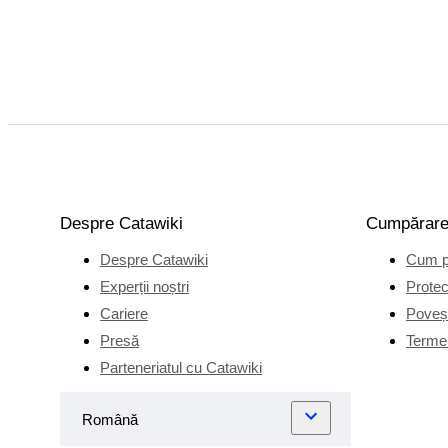
Despre Catawiki
Cumpărar
Despre Catawiki
Cum p
Experții noștri
Protec
Cariere
Poveșt
Presă
Termen
Parteneriatul cu Catawiki