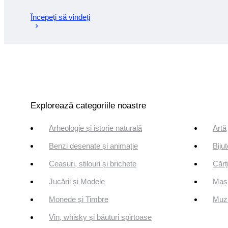
Începeți să vindeți
Explorează categoriile noastre
Arheologie și istorie naturală
Artă
Benzi desenate și animație
Bijut
Ceasuri, stilouri și brichete
Cărți
Jucării și Modele
Mași
Monede și Timbre
Muzi
Vin, whisky și băuturi spirtoase