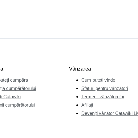
ea
Vânzarea
uteți cumpăra
Cum puteți vinde
ția cumpărătorului
Sfaturi pentru vânzători
i Catawiki
Termenii vânzătorului
ii cumpărătorului
Afiliați
Deveniți vânător Catawiki Li