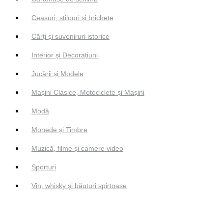
Ceasuri, stilouri și brichete
Cărți și suveniruri istorice
Interior și Decorațiuni
Jucării și Modele
Mașini Clasice, Motociclete și Mașini
Modă
Monede și Timbre
Muzică, filme și camere video
Sporturi
Vin, whisky și băuturi spirtoase