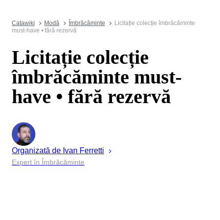
Catawiki
Modă
Îmbrăcăminte
Licitație colecție îmbrăcăminte
must-have • fără rezervă
Licitație colecție
îmbrăcăminte must-
have • fără rezervă
Organizată de
Ivan
Ferretti
Expert în Îmbrăcăminte