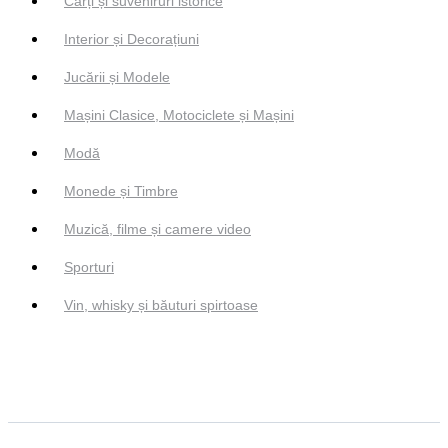
Cărți și suveniruri istorice
Interior și Decorațiuni
Jucării și Modele
Mașini Clasice, Motociclete și Mașini
Modă
Monede și Timbre
Muzică, filme și camere video
Sporturi
Vin, whisky și băuturi spirtoase