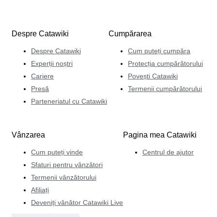
Despre Catawiki
Cumpărarea
Despre Catawiki
Cum puteți cumpăra
Experții noștri
Protecția cumpărătorului
Cariere
Povești Catawiki
Presă
Termenii cumpărătorului
Parteneriatul cu Catawiki
Vânzarea
Pagina mea Catawiki
Cum puteți vinde
Centrul de ajutor
Sfaturi pentru vânzători
Termenii vânzătorului
Afiliați
Deveniți vânător Catawiki Live