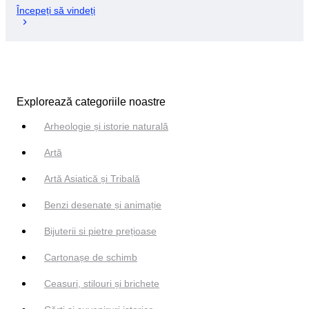
Începeți să vindeți
Explorează categoriile noastre
Arheologie și istorie naturală
Artă
Artă Asiatică și Tribală
Benzi desenate și animație
Bijuterii si pietre prețioase
Cartonașe de schimb
Ceasuri, stilouri și brichete