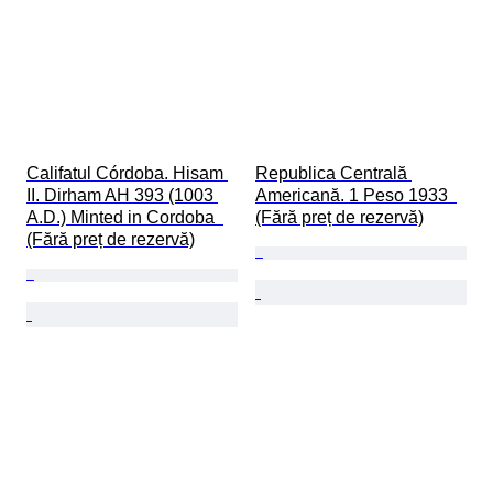
Califatul Córdoba. Hisam 
Republica Centrală 
II. Dirham AH 393 (1003 
Americană. 1 Peso 1933  
A.D.) Minted in Cordoba  
(Fără preț de rezervă)
(Fără preț de rezervă)