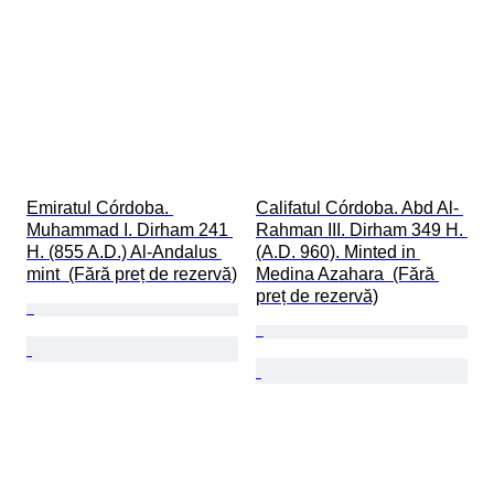
Emiratul Córdoba. 
Califatul Córdoba. Abd Al- 
Muhammad I. Dirham 241 
Rahman III. Dirham 349 H. 
H. (855 A.D.) Al-Andalus 
(A.D. 960). Minted in 
mint  (Fără preț de rezervă)
Medina Azahara  (Fără 
preț de rezervă)