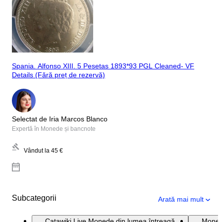
Spania. Alfonso XIII. 5 Pesetas 1893*93 PGL Cleaned- VF
Details (Fără preț de rezervă)
Selectat de Iria Marcos Blanco
Expertă în Monede și bancnote
Vândut la
45 €
Subcategorii
Arată mai mult
Catawiki Live Monede din lumea întreagă
Monede