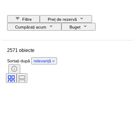
Filtre
Preț de rezervă
Cumpărați acum
Buget
Data de încheiere
Locație
Obiect
Țara de Proveniență
2571 obiecte
Material
Stare
Certificare
Subiect
Semnătură
Valută
Sortați după
relevanță
Tipul de monedă
Riglă/era
Artist
Eră