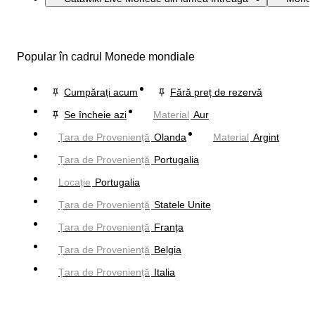
Popular în cadrul Monede mondiale
Cumpărați acum
Fără preț de rezervă
Se încheie azi
Material
Aur
Țara de Proveniență
Olanda
Material
Argint
Țara de Proveniență
Portugalia
Locație
Portugalia
Țara de Proveniență
Statele Unite
Țara de Proveniență
Franța
Țara de Proveniență
Belgia
Țara de Proveniență
Italia