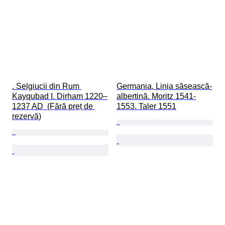
. Selgiucii din Rum 
Germania, Linia săsească-
Kayqubad I. Dirham 1220–
albertină. Moritz 1541-
1237 AD  (Fără preț de 
1553. Taler 1551
rezervă)