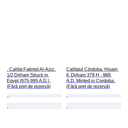
. Califat Fatimid Al-Aziz. 
Califatul Córdoba. Hisam 
1/2 Dirham Struck in 
II. Dirham 379 H - 989 
Egypt (975-995 A.D.)  
A.D. Minted in Cordoba  
(Fără preț de rezervă)
(Fără preț de rezervă)