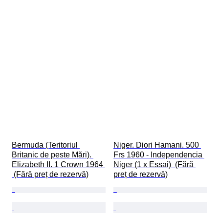
Bermuda (Teritoriul 
Niger. Diori Hamani. 500 
Britanic de peste Mări). 
Frs 1960 - Independencia 
Elizabeth II. 1 Crown 1964 
Niger (1 x Essai)  (Fără 
 (Fără preț de rezervă)
preț de rezervă)