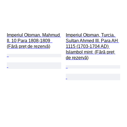
Imperiul Otoman. Mahmud 
Imperiul Otoman, Turcia. 
II. 10 Para 1808-1809  
Sultan Ahmed III. Para AH 
(Fără preț de rezervă)
1115 (1703-1704 AD) 
Islambol mint  (Fără preț 
de rezervă)