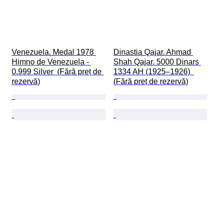
Venezuela. Medal 1978 
Dinastia Qajar. Ahmad 
Himno de Venezuela - 
Shah Qajar. 5000 Dinars 
0.999 Silver  (Fără preț de 
1334 AH (1925–1926)  
rezervă)
(Fără preț de rezervă)