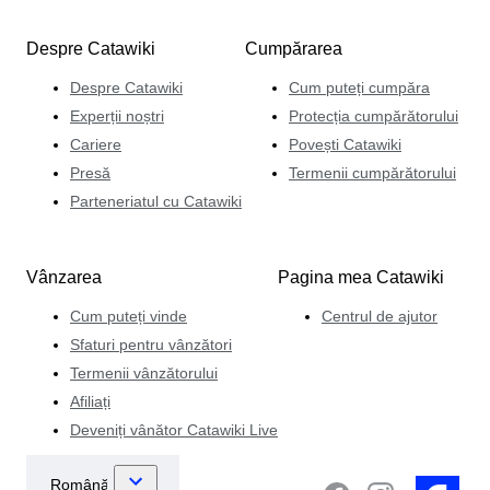
Despre Catawiki
Cumpărarea
Despre Catawiki
Cum puteți cumpăra
Experții noștri
Protecția cumpărătorului
Cariere
Povești Catawiki
Presă
Termenii cumpărătorului
Parteneriatul cu Catawiki
Vânzarea
Pagina mea Catawiki
Cum puteți vinde
Centrul de ajutor
Sfaturi pentru vânzători
Termenii vânzătorului
Afiliați
Deveniți vânător Catawiki Live