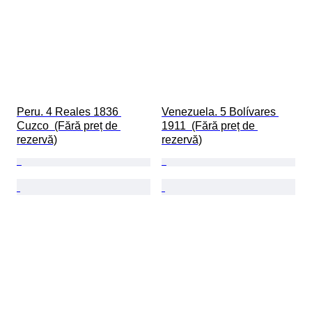
Peru. 4 Reales 1836 
Venezuela. 5 Bolívares 
Cuzco  (Fără preț de 
1911  (Fără preț de 
rezervă)
rezervă)