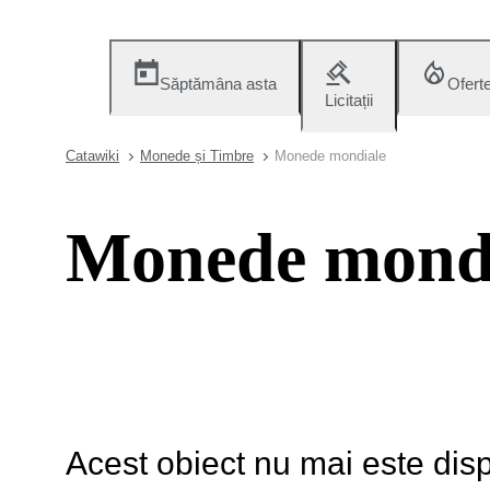
Săptămâna asta
Ofert
Licitații
Catawiki
Monede și Timbre
Monede mondiale
Monede mond
Acest obiect nu mai este disp