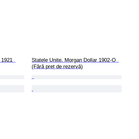
 1921  
Statele Unite. Morgan Dollar 1902-O  
(Fără preț de rezervă)