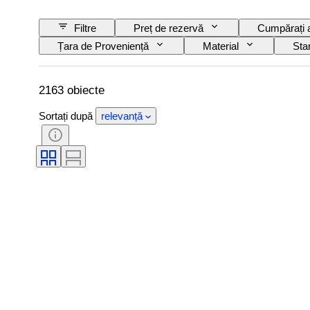
Filtre
Preț de rezervă
Cumpărați
Țara de Proveniență
Material
Sta
Riglă/era
2163 obiecte
Sortați după
relevanță