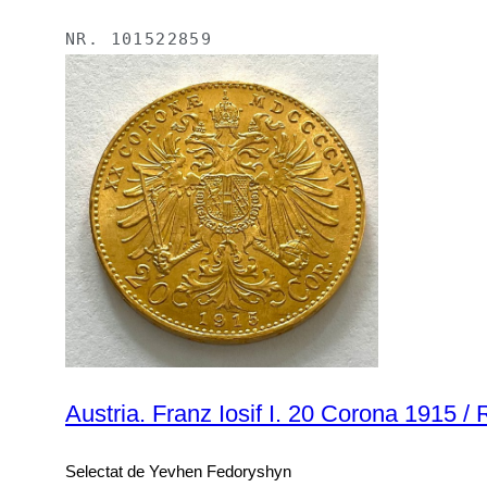
NR.
101522859
Austria. Franz Iosif I. 20 Corona 1915 / 
Selectat de Yevhen Fedoryshyn