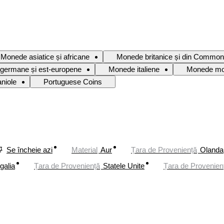
Monede asiatice și africane
Monede britanice și din Common
germane și est-europene
Monede italiene
Monede mo
niole
Portuguese Coins
Se încheie azi
Material
Aur
Țara de Proveniență
Olanda
galia
Țara de Proveniență
Statele Unite
Țara de Provenien