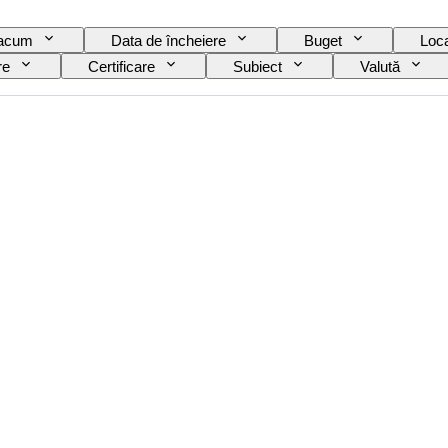
 acum
Data de încheiere
Buget
Loca
re
Certificare
Subiect
Valută