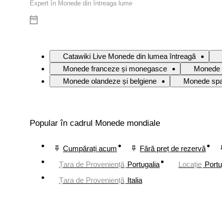
Expert în Monede din întreaga lume
Catawiki Live Monede din lumea întreagă
Monede franceze și monegasce
Monede 
Monede olandeze și belgiene
Monede spa
Popular în cadrul Monede mondiale
Cumpărați acum
Fără preț de rezervă
Țara de Proveniență
Portugalia
Locație
Portu
Țara de Proveniență
Italia