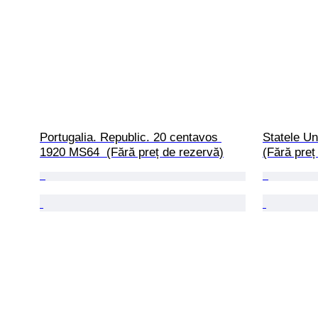
Portugalia. Republic. 20 centavos 
Statele Un
1920 MS64  (Fără preț de rezervă)
(Fără preț