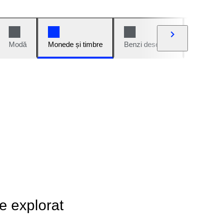
Modă
Monede și timbre
Benzi desenate
Mașini 
de explorat