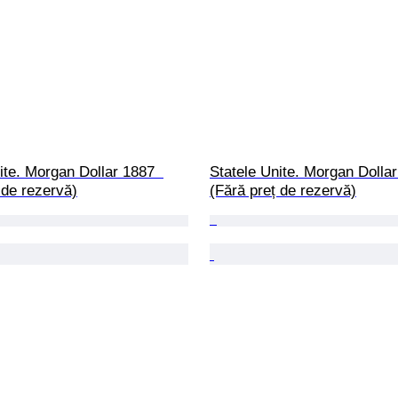
ite. Morgan Dollar 1887  
Statele Unite. Morgan Dollar
 de rezervă)
(Fără preț de rezervă)