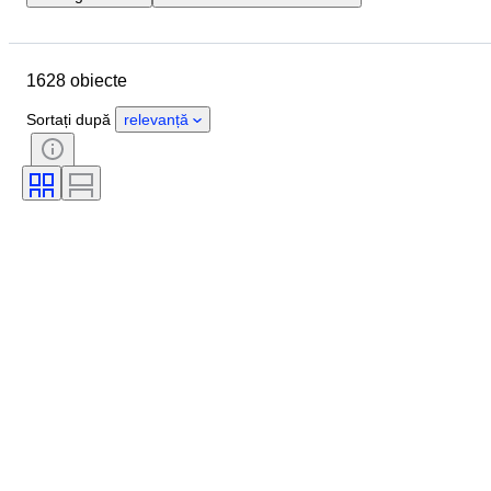
Locație
Marcă
Obiect
Țara de Proveniență
Material
1628 obiecte
Stare
Extra
Perioadă
Stil
Culoare
Scală
Sortați după
relevanță
Control
Alimentare electrică
Compania de cale ferată
Eră