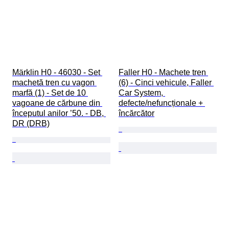
Märklin H0 - 46030 - Set 
Faller H0 - Machete tren 
machetă tren cu vagon 
(6) - Cinci vehicule, Faller 
marfă (1) - Set de 10 
Car System, 
vagoane de cărbune din 
defecte/nefuncționale + 
începutul anilor ’50. - DB, 
încărcător
DR (DRB)