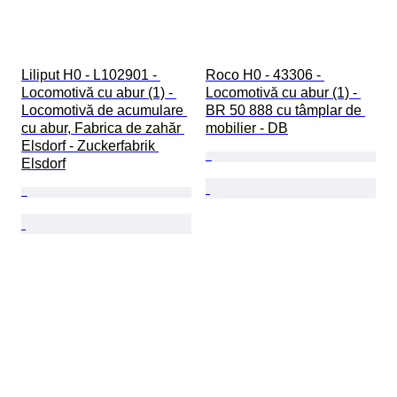
Liliput H0 - L102901 - 
Roco H0 - 43306 - 
Locomotivă cu abur (1) - 
Locomotivă cu abur (1) - 
Locomotivă de acumulare 
BR 50 888 cu tâmplar de 
cu abur, Fabrica de zahăr 
mobilier - DB
Elsdorf - Zuckerfabrik 
Elsdorf