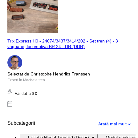
Trix Express H0 - 24074/3437/3414/202 - Set tren (4) - 3
vagoane, locomotiva BR 24 - DR (DDR)
Selectat de Christophe Hendriks Franssen
Expert în Machete tren
Vândut la
6 €
Subcategorii
Arată mai mult
Licitație Model Tren H0 (Decor)
Model englezesc