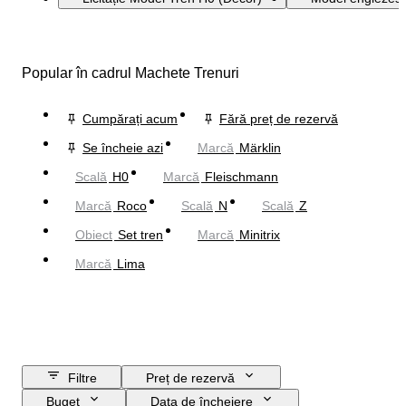
Popular în cadrul Machete Trenuri
Cumpărați acum
Fără preț de rezervă
Se încheie azi
Marcă
Märklin
Scală
H0
Marcă
Fleischmann
Marcă
Roco
Scală
N
Scală
Z
Obiect
Set tren
Marcă
Minitrix
Marcă
Lima
Filtre
Preț de rezervă
Buget
Data de încheiere