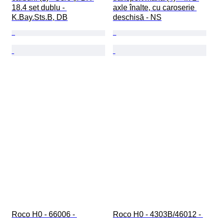
18.4 set dublu - 
axle înalte, cu caroserie 
K.Bay.Sts.B, DB
deschisă - NS
Roco H0 - 66006 - 
Roco H0 - 4303B/46012 - 