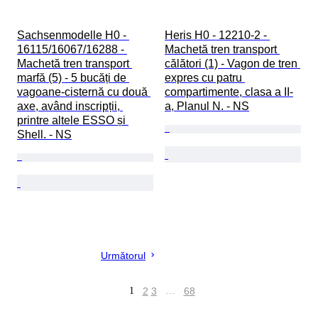
Sachsenmodelle H0 - 
Heris H0 - 12210-2 - 
16115/16067/16288 - 
Machetă tren transport 
Machetă tren transport 
călători (1) - Vagon de tren 
marfă (5) - 5 bucăți de 
expres cu patru 
vagoane-cisternă cu două 
compartimente, clasa a II-
axe, având inscripții, 
a, Planul N. - NS
printre altele ESSO și 
Shell. - NS
Următorul
1
2
3
…
68