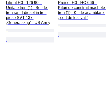
Liliput H0 - 126 90 - 
Preiser H0 - HO 666 - 
Unitate tren (1) - Set de 
Kituri de construit machete 
tren rapid-diesel în trei 
tren (1) - Kit de asamblare 
piese SVT 137 
„ cort de festival ”
„Generalszug” - US Army