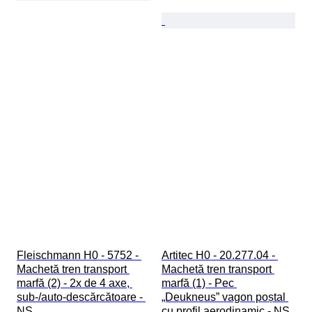
Fleischmann H0 - 5752 - 
Artitec H0 - 20.277.04 - 
Machetă tren transport 
Machetă tren transport 
marfă (2) - 2x de 4 axe, 
marfă (1) - Pec 
sub-/auto-descărcătoare - 
„Deukneus” vagon poștal 
NS
cu profil aerodinamic - NS