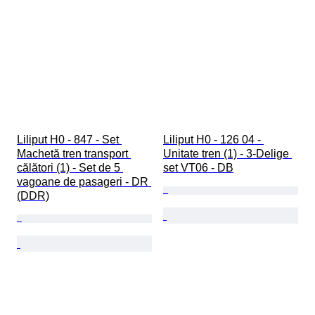
Liliput H0 - 847 - Set 
Liliput H0 - 126 04 - 
Machetă tren transport 
Unitate tren (1) - 3-Delige 
călători (1) - Set de 5 
set VT06 - DB
vagoane de pasageri - DR 
(DDR)