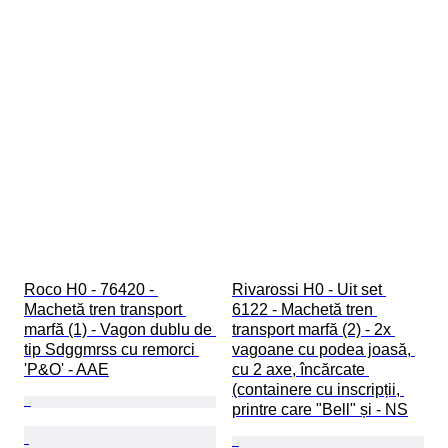
Roco H0 - 76420 - 
Rivarossi H0 - Uit set 
Machetă tren transport 
6122 - Machetă tren 
marfă (1) - Vagon dublu de 
transport marfă (2) - 2x 
tip Sdggmrss cu remorci 
vagoane cu podea joasă, 
'P&O' - AAE
cu 2 axe, încărcate 
(containere cu inscripții, 
printre care "Bell" și - NS