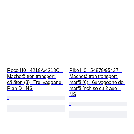
Roco H0 - 4218A/4218C - 
Piko H0 - 54879/95427 - 
Machetă tren transport 
Machetă tren transport 
călători (3) - Trei vagoane 
marfă (6) - 6x vagoane de 
Plan D - NS
marfă închise cu 2 axe - 
NS