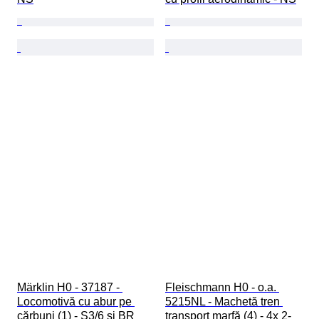
Märklin H0 - 37187 - 
Fleischmann H0 - o.a. 
Locomotivă cu abur pe 
5215NL - Machetă tren 
cărbuni (1) - S3/6 și BR 
transport marfă (4) - 4x 2-