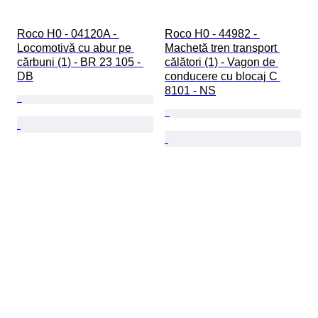
Roco H0 - 04120A - 
Roco H0 - 44982 - 
Locomotivă cu abur pe 
Machetă tren transport 
cărbuni (1) - BR 23 105 - 
călători (1) - Vagon de 
DB
conducere cu blocaj C 
8101 - NS