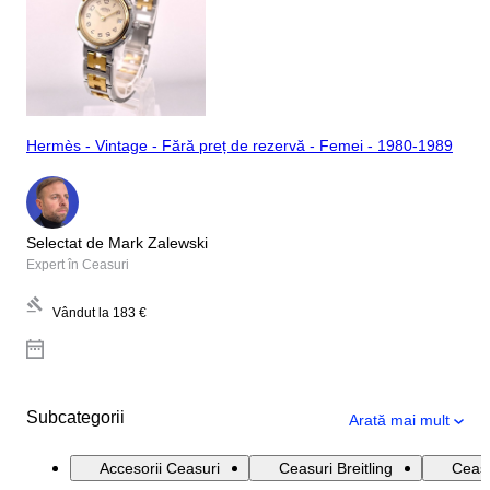
Hermès - Vintage - Fără preț de rezervă - Femei - 1980-1989
Selectat de Mark Zalewski
Expert în Ceasuri
Vândut la
183 €
Subcategorii
Arată mai mult
Accesorii Ceasuri
Ceasuri Breitling
Ceasu