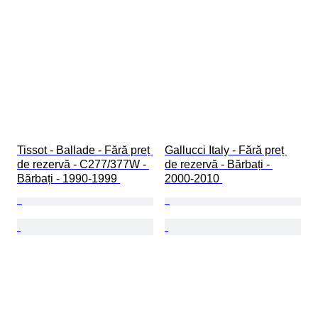
Tissot - Ballade - Fără preț 
Gallucci Italy - Fără preț 
de rezervă - C277/377W - 
de rezervă - Bărbați - 
Bărbați - 1990-1999 
2000-2010 