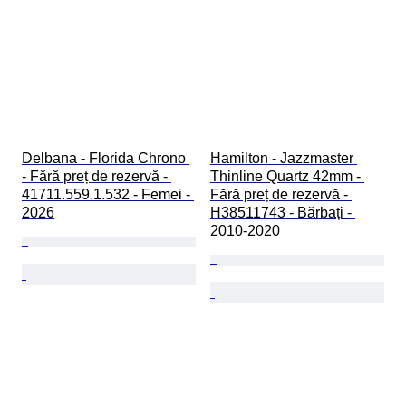
Delbana - Florida Chrono 
Hamilton - Jazzmaster 
- Fără preț de rezervă - 
Thinline Quartz 42mm - 
41711.559.1.532 - Femei - 
Fără preț de rezervă - 
2026
H38511743 - Bărbați - 
2010-2020 