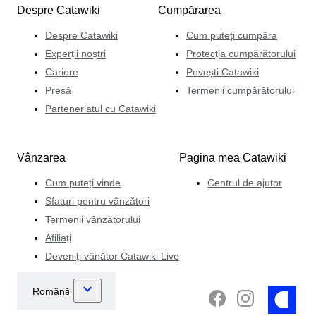
Despre Catawiki
Cumpărarea
Despre Catawiki
Cum puteți cumpăra
Experții noștri
Protecția cumpărătorului
Cariere
Povești Catawiki
Presă
Termenii cumpărătorului
Parteneriatul cu Catawiki
Vânzarea
Pagina mea Catawiki
Cum puteți vinde
Centrul de ajutor
Sfaturi pentru vânzători
Termenii vânzătorului
Afiliați
Deveniți vânător Catawiki Live