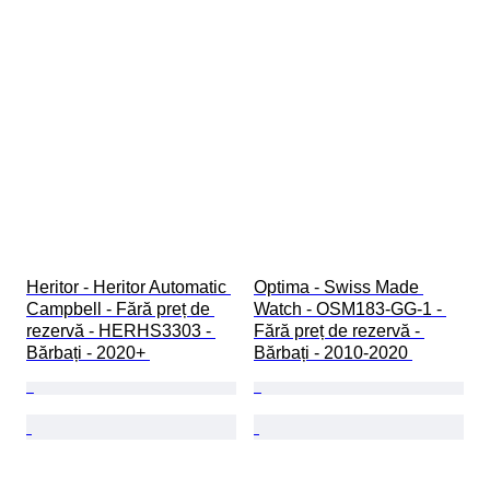
Heritor - Heritor Automatic 
Optima - Swiss Made 
Campbell - Fără preț de 
Watch - OSM183-GG-1 - 
rezervă - HERHS3303 - 
Fără preț de rezervă - 
Bărbați - 2020+ 
Bărbați - 2010-2020 