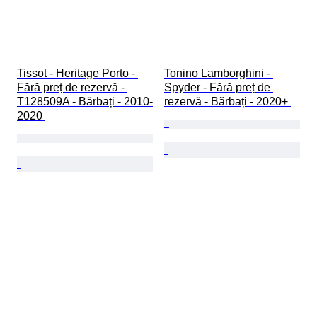
Tissot - Heritage Porto - 
Tonino Lamborghini - 
Fără preț de rezervă - 
Spyder - Fără preț de 
T128509A - Bărbați - 2010-
rezervă - Bărbați - 2020+ 
2020 