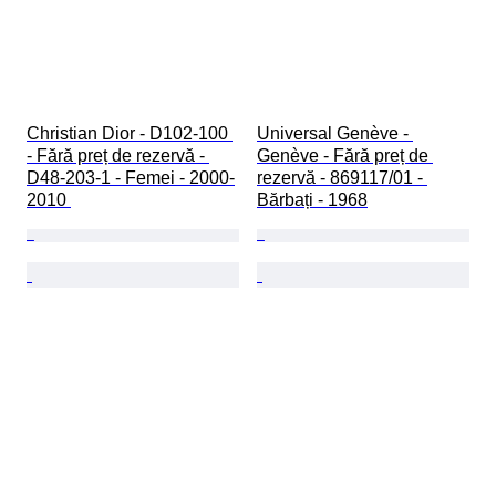
Christian Dior - D102-100 
Universal Genève - 
- Fără preț de rezervă - 
Genève - Fără preț de 
D48-203-1 - Femei - 2000-
rezervă - 869117/01 - 
2010 
Bărbați - 1968