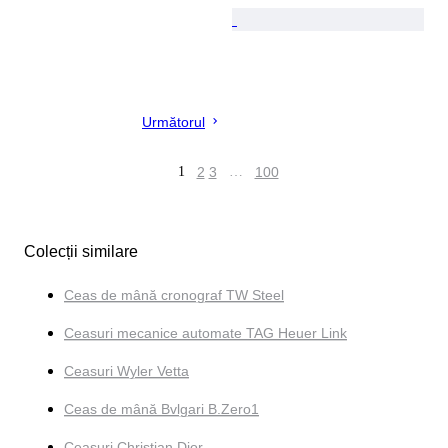
Următorul
1
2
3
…
100
Colecții similare
Ceas de mână cronograf TW Steel
Ceasuri mecanice automate TAG Heuer Link
Ceasuri Wyler Vetta
Ceas de mână Bvlgari B.Zero1
Ceasuri Christian Dior