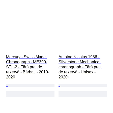
Mercury - Swiss Made 
Antoine Nicolas 1986 - 
Chronograph - ME390-
Silverstone Mechanical 
STL-2 - Fără preț de 
chronograph - Fără preț 
rezervă - Bărbați - 2010-
de rezervă - Unisex - 
2020 
2020+ 