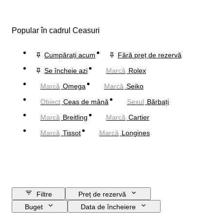
Popular în cadrul Ceasuri
Cumpărați acum
Fără preț de rezervă
Se încheie azi
Marcă
Rolex
Marcă
Omega
Marcă
Seiko
Obiect
Ceas de mână
Sexul
Bărbați
Marcă
Breitling
Marcă
Cartier
Marcă
Tissot
Marcă
Longines
Filtre
Preț de rezervă
Buget
Data de încheiere