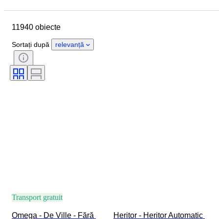
Locație
Marcă
Diametru carcasă
Lungime curea ceas
11940 obiecte
Obiect
Țara de Proveniență
Material
Sexul
Stare
Sortați după
relevanță
Perioadă
Certificare
Subiect
Ediție
Limbă
Culoare
Mișcarea ceasului
Material curea ceas
Eră
Power Reserve
Striking
Original/ Replica
Tip automobilia
Model
Transport gratuit
Omega - De Ville - Fără 
Heritor - Heritor Automatic 