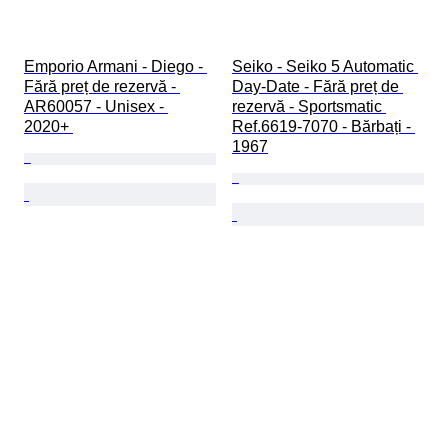
Emporio Armani - Diego - 
Seiko - Seiko 5 Automatic 
Fără preț de rezervă - 
Day-Date - Fără preț de 
AR60057 - Unisex - 
rezervă - Sportsmatic 
2020+ 
Ref.6619-7070 - Bărbați - 
1967