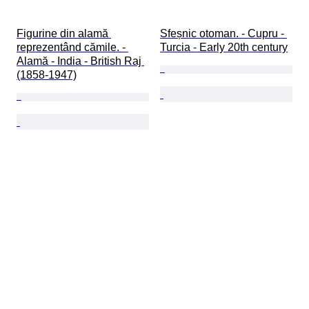
Figurine din alamă 
Sfeșnic otoman. - Cupru - 
reprezentând cămile. - 
Turcia - Early 20th century
Alamă - India - British Raj 
(1858-1947)