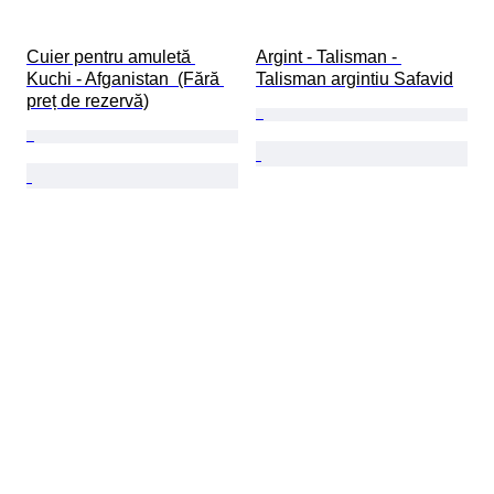
Cuier pentru amuletă 
Argint - Talisman - 
Kuchi - Afganistan  (Fără 
Talisman argintiu Safavid
preț de rezervă)