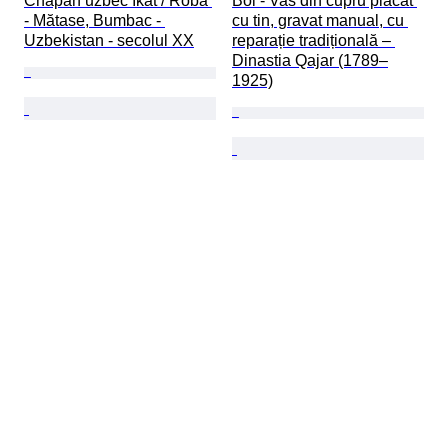
Chapan uzbec Ikat / Robă 
Bol - Vas din cupru placat 
- Mătase, Bumbac - 
cu tin, gravat manual, cu 
Uzbekistan - secolul XX
reparație tradițională – 
Dinastia Qajar (1789–
1925)