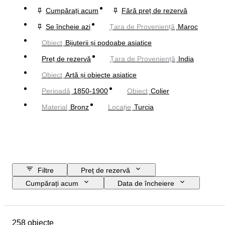
Cumpărați acum
Fără preț de rezervă
Se încheie azi
Țara de Proveniență
Maroc
Obiect
Bijuterii și podoabe asiatice
Preț de rezervă
Țara de Proveniență
India
Obiect
Artă și obiecte asiatice
Perioadă
1850-1900
Obiect
Colier
Material
Bronz
Locație
Turcia
Filtre
Preț de rezervă
Cumpărați acum
Data de încheiere
Buget
Locație
Mărime
Dimensiuni
Obiect
258 obiecte
Țara de Proveniență
Material