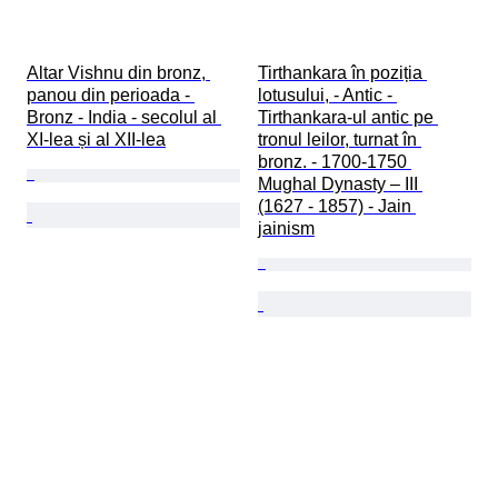
Altar Vishnu din bronz, 
Tirthankara în poziția 
panou din perioada - 
lotusului, - Antic - 
Bronz - India - secolul al 
Tirthankara-ul antic pe 
XI-lea și al XII-lea
tronul leilor, turnat în 
bronz. - 1700-1750 
Mughal Dynasty – III 
(1627 - 1857) - Jain 
jainism