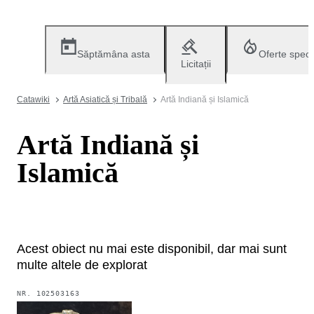
Săptămâna asta
Oferte speci
Licitații
Catawiki
Artă Asiatică și Tribală
Artă Indiană și Islamică
Artă Indiană și
Islamică
Acest obiect nu mai este disponibil, dar mai sunt
multe altele de explorat
NR.
102503163