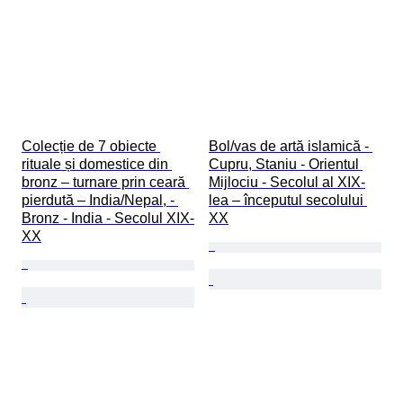
Colecție de 7 obiecte 
Bol/vas de artă islamică - 
rituale și domestice din 
Cupru, Staniu - Orientul 
bronz – turnare prin ceară 
Mijlociu - Secolul al XIX-
pierdută – India/Nepal, - 
lea – începutul secolului 
Bronz - India - Secolul XIX-
XX
XX