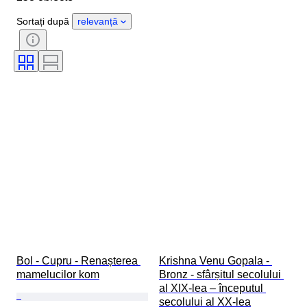
Sexul
Stare
Perioadă
Sortați după
relevanță
Piatră
Certificare
Subiect
Stil
Tehnică
Semnătură
Culoare
Mineral
Formă minerală
Mărime articol
Cultură
Vândut de
Eră
Original/ Replica
Proveniență
Bol - Cupru - Renașterea 
Krishna Venu Gopala - 
mamelucilor kom
Bronz - sfârșitul secolului 
al XIX-lea – începutul 
secolului al XX-lea