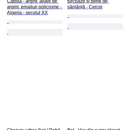
Cabilia - argint, aliaje de 
turcoaze și perle de 
argint, emailuri policrome - 
sămânță - Cercei
Algeria - secolul XX