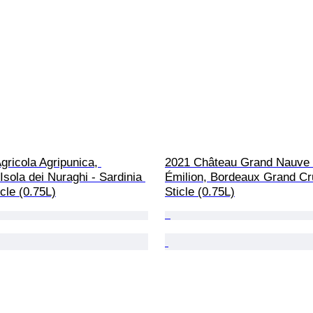
gricola Agripunica, 
2021 Château Grand Nauve -
sola dei Nuraghi - Sardinia 
Émilion, Bordeaux Grand Cru
icle (0.75L)
Sticle (0.75L)