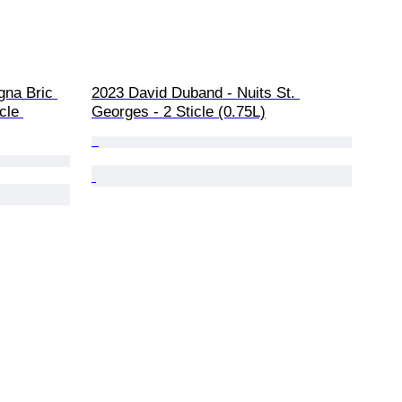
gna Bric 
2023 David Duband - Nuits St. 
cle 
Georges - 2 Sticle (0.75L)