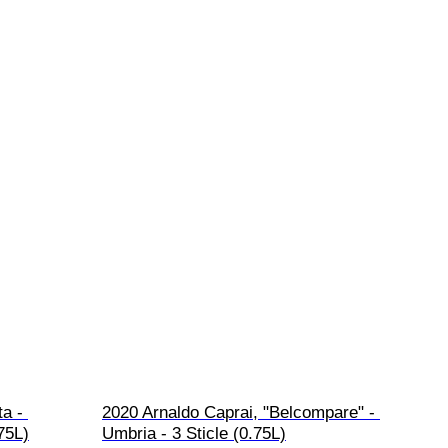
a - 
2020 Arnaldo Caprai, "Belcompare" - 
75L)
Umbria - 3 Sticle (0.75L)