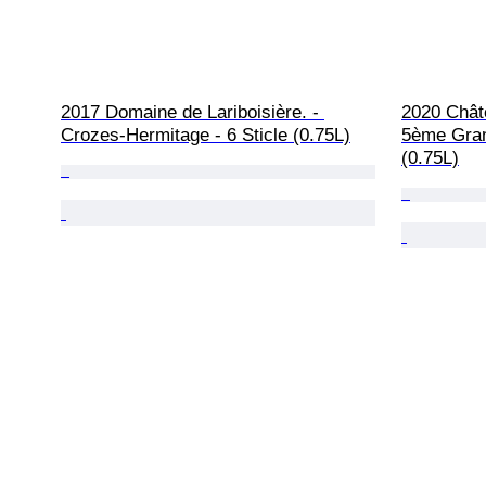
2017 Domaine de Lariboisière. - 
2020 Chât
Crozes-Hermitage - 6 Sticle (0.75L)
5ème Gran
(0.75L)