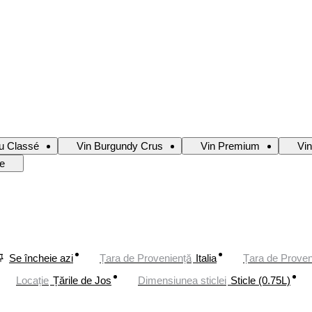
u Classé
Vin Burgundy Crus
Vin Premium
Vin
ze
Se încheie azi
Țara de Proveniență
Italia
Țara de Proven
Locație
Țările de Jos
Dimensiunea sticlei
Sticle (0.75L)