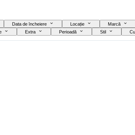
Data de încheiere
Locație
Marcă
e
Extra
Perioadă
Stil
Cu
el
Clasificare vin
Soiuri de struguri