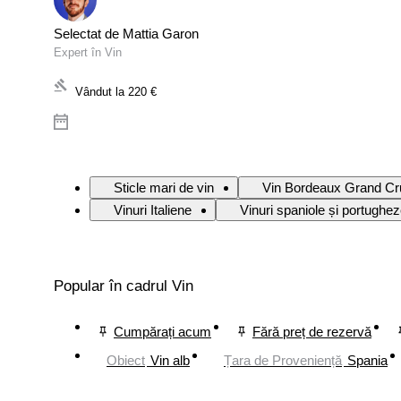
Selectat de Mattia Garon
Expert în Vin
Vândut la
220 €
Sticle mari de vin
Vin Bordeaux Grand Cr
Vinuri Italiene
Vinuri spaniole și portughe
Popular în cadrul Vin
Cumpărați acum
Fără preț de rezervă
Obiect
Vin alb
Țara de Proveniență
Spania