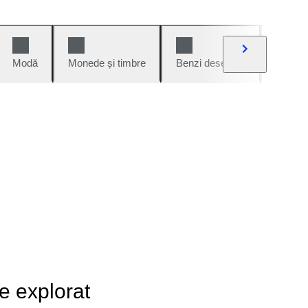
Modă
Monede și timbre
Benzi desenate
Mașini 
de explorat