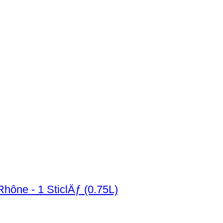
hône - 1 SticlÄƒ (0.75L)