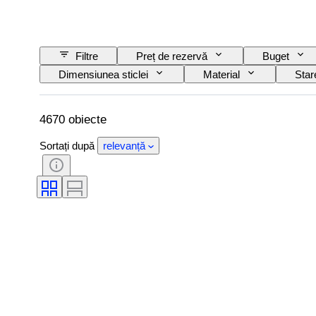
Filtre
Preț de rezervă
Buget
Dimensiunea sticlei
Material
Star
Denumirea/ Clasificarea Vinului
Wine Fill Lev
4670 obiecte
Sortați după
relevanță