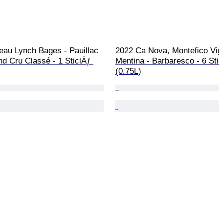
eau Lynch Bages - Pauillac 
2022 Ca Nova, Montefico Vi
d Cru Classé - 1 SticlÄƒ 
Mentina - Barbaresco - 6 Sti
(0.75L)