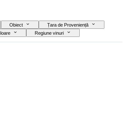
Obiect
Țara de Proveniență
loare
Regiune vinuri
Eră