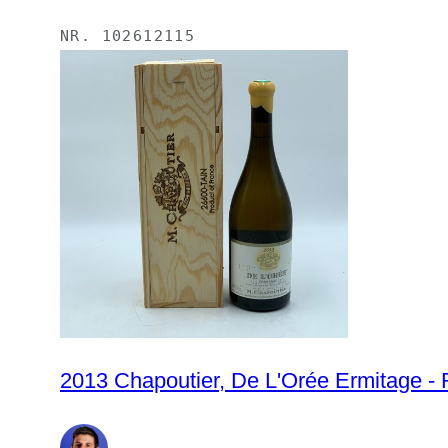
NR.
102612115
2013 Chapoutier, De L'Orée Ermitage - R