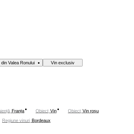
 din Valea Ronului
Vin exclusiv
iență
Franța
Obiect
Vin
Obiect
Vin roșu
Regiune vinuri
Bordeaux