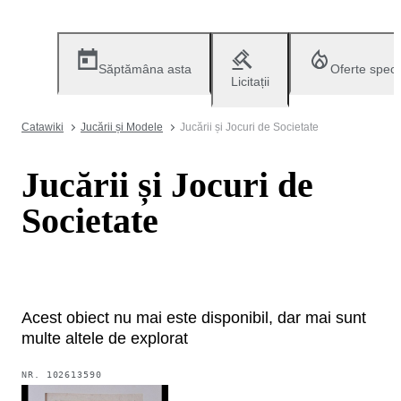
Săptămâna asta
Oferte speci
Licitații
Catawiki
Jucării și Modele
Jucării și Jocuri de Societate
Jucării și Jocuri de
Societate
Acest obiect nu mai este disponibil, dar mai sunt
multe altele de explorat
NR.
102613590