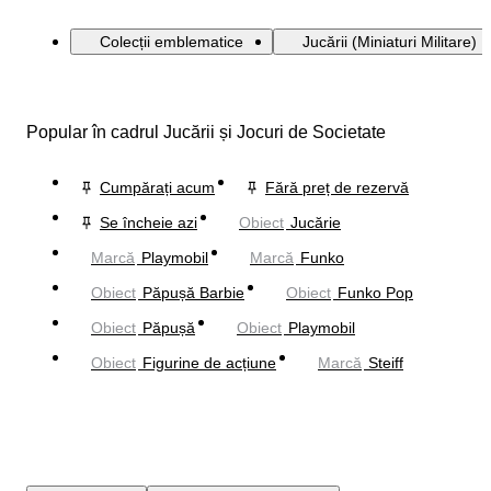
Colecții emblematice
Jucării (Miniaturi Militare)
Popular în cadrul Jucării și Jocuri de Societate
Cumpărați acum
Fără preț de rezervă
Se încheie azi
Obiect
Jucărie
Marcă
Playmobil
Marcă
Funko
Obiect
Păpușă Barbie
Obiect
Funko Pop
Obiect
Păpușă
Obiect
Playmobil
Obiect
Figurine de acțiune
Marcă
Steiff