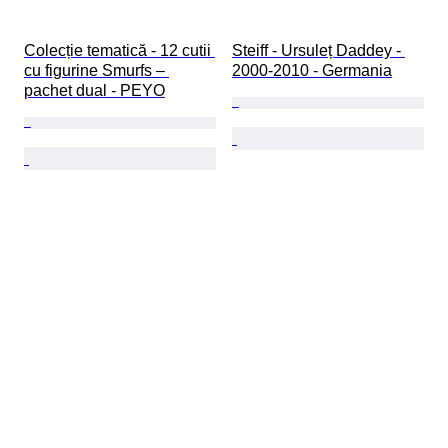
Colecție tematică - 12 cutii 
Steiff - Ursuleț Daddey - 
cu figurine Smurfs – 
2000-2010 - Germania
pachet dual - PEYO