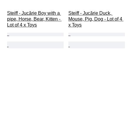
Steiff - Jucărie Boy with a 
Steiff - Jucărie Duck, 
pipe, Horse, Bear, Kitten - 
Mouse, Pig, Dog - Lot of 4 
Lot of 4 x Toys
x Toys