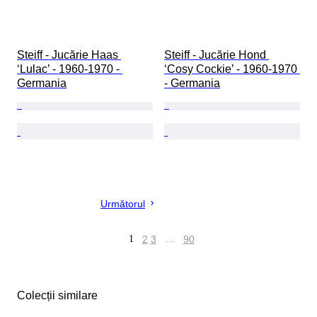
Steiff - Jucărie Haas 
Steiff - Jucărie Hond 
‘Lulac’ - 1960-1970 - 
‘Cosy Cockie’ - 1960-1970 
Germania
- Germania
Următorul
1
2
3
…
90
Colecții similare