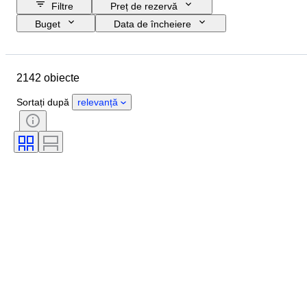
Filtre
Preț de rezervă
Buget
Data de încheiere
Locație
Marcă
Obiect
Țara de Proveniență
Material
2142 obiecte
Stare
Extra
Perioadă
Subiect
Stil
Tehnică
Sortați după
relevanță
Semnătură
Ediție
Limbă
Culoare
Valută
Scală
Serii
Artist
Original/ Replica
Vândut de
Testat și funcțional
Eră